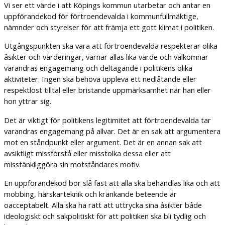
Vi ser ett värde i att Köpings kommun utarbetar och antar en
uppförandekod för förtroendevalda i kommunfullmäktige,
nämnder och styrelser för att främja ett gott klimat i politiken.
Utgångspunkten ska vara att förtroendevalda respekterar olika
åsikter och värderingar, värnar allas lika värde och välkomnar
varandras engagemang och deltagande i politikens olika
aktiviteter. Ingen ska behöva uppleva ett nedlåtande eller
respektlöst tilltal eller bristande uppmärksamhet när han eller
hon yttrar sig.
Det är viktigt för politikens legitimitet att förtroendevalda tar
varandras engagemang på allvar. Det är en sak att argumentera
mot en ståndpunkt eller argument. Det är en annan sak att
avsiktligt missförstå eller misstolka dessa eller att
misstänkliggöra sin motståndares motiv.
En uppförandekod bör slå fast att alla ska behandlas lika och att
mobbing, härskarteknik och kränkande beteende är
oacceptabelt. Alla ska ha rätt att uttrycka sina åsikter både
ideologiskt och sakpolitiskt för att politiken ska bli tydlig och