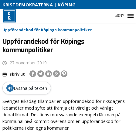
V
KRISTDEMOKRATERNA | KÖPING
V
K
K
HEM
Uppförandekod för Köpings kommunpolitiker
Uppförandekod för Köpings
B
kommunpolitiker
B
VALPROGRAM
27 november 2019
VÅR VALSEDEL
skriv ut
VÅR PARTIAVDELNING
🔊
Lyssna på texten
KOMMUNALRÅDET
Sveriges Riksdag tillämpar en uppförandekod för riksdagens
ledamöter med syfte att främja ett värdigt och vänligt
debattklimat. Det finns motsvarande exempel där man på
kommunal nivå kommit överens om en uppförandekod för
politikerna i den egna kommunen.