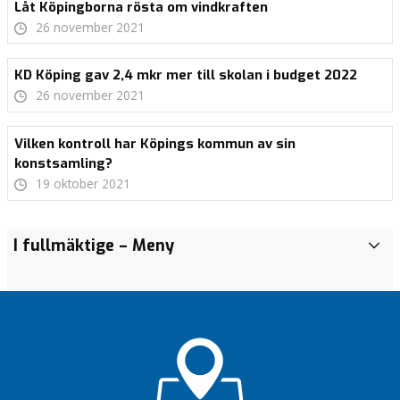
Låt Köpingborna rösta om vindkraften
26 november 2021
KD Köping gav 2,4 mkr mer till skolan i budget 2022
26 november 2021
Vilken kontroll har Köpings kommun av sin
konstsamling?
19 oktober 2021
Köping
“Man
“Man
Samhället
Partistödet
I fullmäktige
– Meny
I
ska få
kan inte
kan inte
är
i Köping
f
nytt
trolla
trolla
betydligt
missgynnar
u
sjukhus.
fram
fram
större än
flera
l
personal
personal
den
partier
l
– men
– men
offentliga
Swisha
m
man kan
man kan
sektorn
vår
ä
skapa
skapa
Statliga extrapengar
valfond
k
bättre
bättre
till Köpings