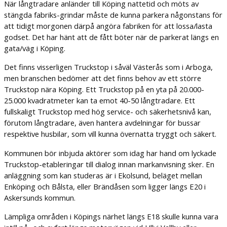
När långtradare anländer till Köping nattetid och möts av
stängda fabriks-grindar måste de kunna parkera någonstans för
att tidigt morgonen därpå angöra fabriken för att lossa/lasta
godset. Det har hänt att de fått böter när de parkerat längs en
gata/väg i Köping.
Det finns visserligen Truckstop i såväl Västerås som i Arboga,
men branschen bedömer att det finns behov av ett större
Truckstop nära Köping. Ett Truckstop på en yta på 20.000-
25.000 kvadratmeter kan ta emot 40-50 långtradare. Ett
fullskaligt Truckstop med hög service- och säkerhetsnivå kan,
förutom långtradare, även hantera avdelningar för bussar
respektive husbilar, som vill kunna övernatta tryggt och säkert.
Kommunen bör inbjuda aktörer som idag har hand om lyckade
Truckstop-etableringar till dialog innan markanvisning sker. En
anläggning som kan studeras är i Ekolsund, beläget mellan
Enköping och Bålsta, eller Brändåsen som ligger längs E20 i
Askersunds kommun.
Lämpliga områden i Köpings närhet längs E18 skulle kunna vara