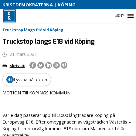
V
KRISTDEMOKRATERNA | KÖPING
V
K
K
HEM
Truckstop längs E18 vid Köping
Truckstop längs E18 vid Köping
B
21 mars 2022
B
VALPROGRAM
skriv ut
VÅR VALSEDEL
🔊
Lyssna på texten
VÅR PARTIAVDELNING
MOTION Till KÖPINGS KOMMUN
KOMMUNALRÅDET
Varje dag passerar upp till 3.000 långtradare Köping på
Europaväg E18. Efter ombyggnaden av vägsträckan Västerås –
Köping till motorväg kommer E18 norr om Mälaren att bli än
mer attraktiv.