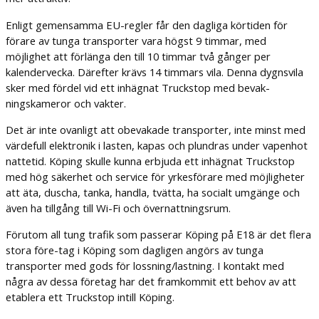
Enligt gemensamma EU-regler får den dagliga körtiden för
förare av tunga transporter vara högst 9 timmar, med
möjlighet att förlänga den till 10 timmar två gånger per
kalendervecka. Därefter krävs 14 timmars vila. Denna dygnsvila
sker med fördel vid ett inhägnat Truckstop med bevak-
ningskameror och vakter.
Det är inte ovanligt att obevakade transporter, inte minst med
värdefull elektronik i lasten, kapas och plundras under vapenhot
nattetid. Köping skulle kunna erbjuda ett inhägnat Truckstop
med hög säkerhet och service för yrkesförare med möjligheter
att äta, duscha, tanka, handla, tvätta, ha socialt umgänge och
även ha tillgång till Wi-Fi och övernattningsrum.
Förutom all tung trafik som passerar Köping på E18 är det flera
stora före-tag i Köping som dagligen angörs av tunga
transporter med gods för lossning/lastning. I kontakt med
några av dessa företag har det framkommit ett behov av att
etablera ett Truckstop intill Köping.