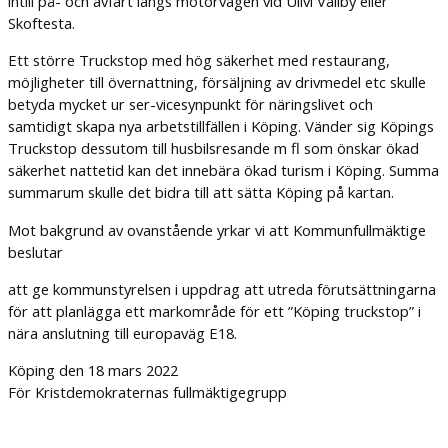
intill på- och avfart längs motorvägen vid Ullvi Vallby eller
Skoftesta.
Ett större Truckstop med hög säkerhet med restaurang,
möjligheter till övernattning, försäljning av drivmedel etc skulle
betyda mycket ur ser-vicesynpunkt för näringslivet och
samtidigt skapa nya arbetstillfällen i Köping. Vänder sig Köpings
Truckstop dessutom till husbilsresande m fl som önskar ökad
säkerhet nattetid kan det innebära ökad turism i Köping. Summa
summarum skulle det bidra till att sätta Köping på kartan.
Mot bakgrund av ovanstående yrkar vi att Kommunfullmäktige
beslutar
att ge kommunstyrelsen i uppdrag att utreda förutsättningarna
för att planlägga ett markområde för ett ”Köping truckstop” i
nära anslutning till europaväg E18.
Köping den 18 mars 2022
För Kristdemokraternas fullmäktigegrupp