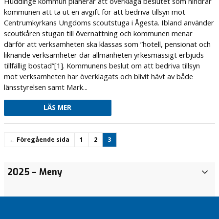
Huddinge kommun planerar att överklaga beslutet som hindrar
kommunen att ta ut en avgift för att bedriva tillsyn mot
Centrumkyrkans Ungdoms scoutstuga i Ågesta. Ibland använder
scoutkåren stugan till övernattning och kommunen menar
därför att verksamheten ska klassas som ”hotell, pensionat och
liknande verksamheter där allmänheten yrkesmässigt erbjuds
tillfällig bostad”[1]. Kommunens beslut om att bedriva tillsyn
mot verksamheten har överklagats och blivit hävt av både
länsstyrelsen samt Mark...
LÄS MER
← Föregående sida
1
2
3
ÅRSMÖTE
Att
Oppositionen
Pressmeddelande
KD
Tranparansmeddelande
I ditt
2025
– Meny
2
2024 –
behöva
i Huddinge
KD: Sänk skatten
Huddinges
för Snättringe husblad
område
0
SAVE THE
ansöka
prioriterar
i Huddinge till
budget
Jobb,
2
DATE
om
barn och
Stockholms nivå
för 2026–
näringsliv
4
färdtjänst
äldres
och satsa på
2028
KD:s budget 2024
och
fem
trygghet
välfärden