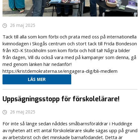
26 maj 2025
Tack till alla som kom förbi och prata med oss på internationella
kvinnodagen i Skogås centrum och stort tack till Frida Bondeson
från KD-K Stockholm som kom förbi och höll tal! Några bilder
från dagen, Vill du också vara med på kampanjer som denna, gå
med genom länken här nedanför!
https://kristdemokraterna.se/engagera-dig/bli-medlem
LÄS MER
Uppsägningsstopp för förskolelärare!
26 maj 2025
För inte så länge sedan nåddes småbarnsföräldrar i Huddinge
av nyheten att ett antal förskolelärare skulle sägas upp på grund
av arbetsbrist och det minskade barnafödandet. Detta är