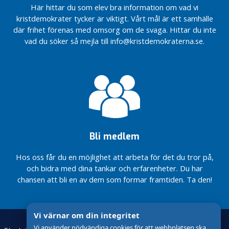
Huddinge
Vänsterstyret
och
Här hittar du som elev bra information om vad vi
Vi säger
begränsar din
personlig
kristdemokrater tycker är viktigt. Vårt mål är ett samhälle
nej till
rätt att välja
säkerhet
där frihet förenas med omsorg om de svaga. Hittar du inte
förtätning
hemtjänst
vad du söker så mejla till info@kristdemokraterna.se.
Socialt
av Skogås!
Låt barnen
ansvarstagande
KD: Burka
åka pulka
och
gör det
vid
funktionsstöd
svårt att
Balettvägen
vara
I Huddinge
delaktig i
simmar
samhället
pojkar och
flickor
Bli medlem
tillsammans
Bevara
Hos oss får du en möjlighet att arbeta för det du tror på,
Björnkullas
och bidra med dina tankar och erfarenheter. Du har
unika
chansen att bli en av dem som formar framtiden. Ta den!
gröna
karaktär
En mer
öppen
Vi värnar om din integritet
öppna
Vi använder nödvändiga cookies för att webbplatsen ska