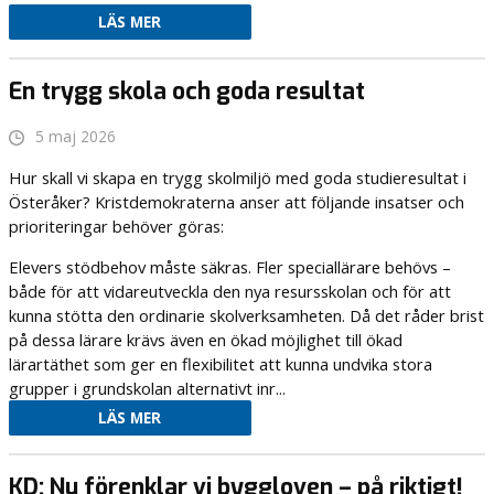
LÄS MER
En trygg skola och goda resultat
5 maj 2026
Hur skall vi skapa en trygg skolmiljö med goda studieresultat i
Österåker? Kristdemokraterna anser att följande insatser och
prioriteringar behöver göras:
Elevers stödbehov måste säkras. Fler speciallärare behövs –
både för att vidareutveckla den nya resursskolan och för att
kunna stötta den ordinarie skolverksamheten. Då det råder brist
på dessa lärare krävs även en ökad möjlighet till ökad
lärartäthet som ger en flexibilitet att kunna undvika stora
grupper i grundskolan alternativt inr...
LÄS MER
KD: Nu förenklar vi byggloven – på riktigt!