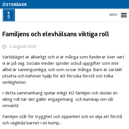
ÖSTERÅKER
P
HEM
Familjens och elevhälsans viktiga roll
S
2 augusti 2026
S
K
HEM
Världsläget är allvarligt och vi är många som funderar över vart
A
vi är på väg. Sociala medier sprider också uppgifter som inte
T
KALENDARIUM
alltid är sanningsenliga, och som oroar många. Barn är särskilt
utsatta och behöver hjälp för att försöka förstå och tolka
S
– PROGRAM FÖR KD ÖSTERÅKER 2026-2030
verkligheten.
Ä
I detta sammanhang spelar enligt KD familjen och skolan en
VÅRA KANDIDATER
viktig roll när det gäller engagemang och kunskap om vår
omvärld.
Familjen står för trygghet och öppenhet och en vilja att förstå
och vägleda barnet i en komp...