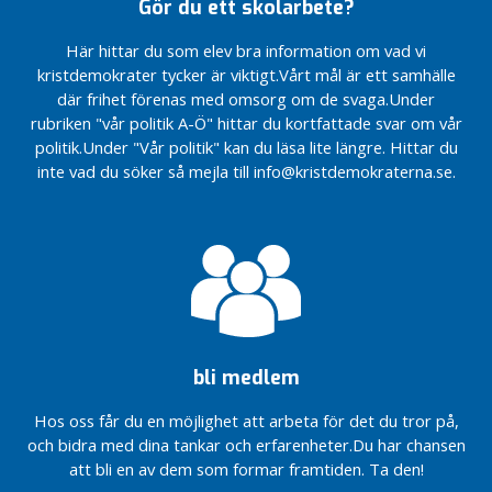
till
hälsa
Gör du ett skolarbete?
krav
riktigt!
Åkersberga
Anställ en syn-
Stärk
KD:
finska
Här hittar du som elev bra information om vad vi
och
primärvården!
kulturen
förening
kristdemokrater tycker är viktigt.Vårt mål är ett samhälle
hörselkonsulent!
viktig del i
Risk
Höjda arvoden
där frihet förenas med omsorg om de svaga.Under
Så blir
vårt
för
till
rubriken "vår politik A-Ö" hittar du kortfattade svar om vår
elevers
civilförsvar
feltänk
kontaktpersoner
politik.Under "Vår politik" kan du läsa lite längre. Hittar du
hälsa
om
Säkra
LSS
inte vad du söker så mejla till info@kristdemokraterna.se.
ännu
digitalt
kvinnojourens
Nu går vi vidare
bättre
lärande
skyddade
med anställning
boenden
Det är
av Syn- och
viktigt
Dags att
hörselinstruktör!
att vi
följa lagen
Försämra
inte
om
inte
glömmer
Skolbibliotek
stödet
våra
Släpp er
för
ensamma
bli medlem
ideologiska
assistans!
äldre.
prestige
Tag beslut
Hos oss får du en möjlighet att arbeta för det du tror på,
MP!
om
och bidra med dina tankar och erfarenheter.Du har chansen
Vårda
ungdomar i
att bli en av dem som formar framtiden. Ta den!
landets
asylprocess