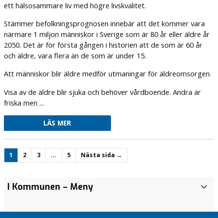
ett hälsosammare liv med högre livskvalitet.
Stämmer befolkningsprognosen innebär att det kommer vara
närmare 1 miljon människor i Sverige som är 80 år eller äldre år
2050. Det är för första gången i historien att de som är 60 år
och äldre, vara flera än de som är under 15.
Att människor blir äldre medför utmaningar för äldreomsorgen.
Visa av de äldre blir sjuka och behöver vårdboende. Andra är
friska men ...
LÄS MER
1
2
3
…
5
Nästa sida →
Nya
Då var
KD: Sänk skatten
I Kommunen
– Meny
I
KD-
det dags
på
K
krav
för nästa
bostadsförsäljning
o
utmaning
Framtidshopp
Resursskolor