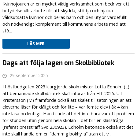
Kvinnojouren är en mycket viktig verksamhet som bedriver ett
betydelsefullt arbete för att skydda, stödja och hjälpa
våldsutsatta kvinnor och deras barn och den utgör värdefullt
och nödvändigt komplement till kommunens arbete med att
stö...
LÄS MER
Dags att följa lagen om Skolbibliotek
29 september 2025
I höstbudgeten 2023 klargjorde skolminister Lotta Edholm (L)
att bemannade skolbibliotek skall införas från HT 2025. Ulf
Kristersson (M) framförde också att skälet till satsningen är att
eleverna läser för dåligt och för lite – var femte elev i åk 4 kan
inte läsa ordentligt. Han tillade att det inte bara var ett problem
för stunden utan genom hela skolan – det blir en klassfråga
(referat pressträff Svd 230923). Edholm betonade också att det
inte skall handla om en ”dammig bokhylla” utan ett v...