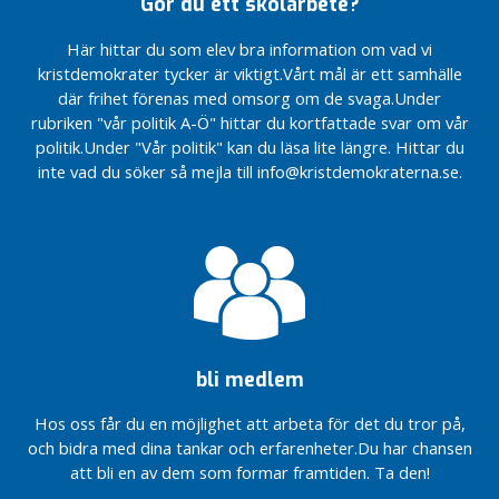
Gör du ett skolarbete?
r
Dags att
Åkersberga
i
Anställ en syn-
följa lagen
finska
Här hittar du som elev bra information om vad vi
s
och
om
förening
kristdemokrater tycker är viktigt.Vårt mål är ett samhälle
hörselkonsulent!
e
Skolbibliotek
Höjda arvoden
där frihet förenas med omsorg om de svaga.Under
r
Så blir
Släpp er
till
rubriken "vår politik A-Ö" hittar du kortfattade svar om vår
a
elevers
ideologiska
kontaktpersoner
politik.Under "Vår politik" kan du läsa lite längre. Hittar du
d
hälsa
prestige
LSS
inte vad du söker så mejla till info@kristdemokraterna.se.
ännu
e
MP!
Nu går vi vidare
bättre
Då var
Vårda
med anställning
det dags
landets
av Syn- och
för nästa
äldreboenden
hörselinstruktör!
utmaning
Dags för
Försämra
….
höjd
inte
En skolstart
skolbudget
stödet
där vi sprider
2026
för
hopp, kärlek
bli medlem
assistans!
Bygg flera
och
trygghetsboende
Tag beslut
framtidstro….
Hos oss får du en möjlighet att arbeta för det du tror på,
om
och bidra med dina tankar och erfarenheter.Du har chansen
PRIORITERA
ungdomar i
att bli en av dem som formar framtiden. Ta den!
ÄLDREOMSORG
asylprocess
HÖGT !