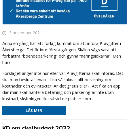
3 november 2021
Ännu en gång har ett förlag kommit om att införa P-avgifter i
Åkersberga. Det är inte första gången. Skälen sägs vara att
förbättra ”boendeparkering” och gynna ”näringsidkarna”. Men
hur?
Förslaget anger inte hur eller var P-avgifterna skall införas. Det
ska man besluta senare. Lika så saknas allt beräkning om
kostnader och ev intäkter. Är det gratis eller? Att fixa en app
där man skall hantera betalning och parkering är inte utan
kostnad, skyltningen lika så vid de platser som...
LÄS MER
KD om skolbudget 2022