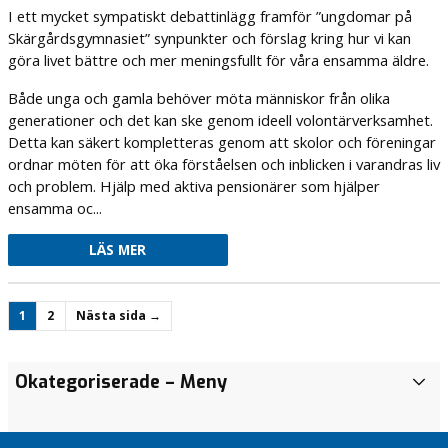
I ett mycket sympatiskt debattinlägg framför ”ungdomar på
Skärgårdsgymnasiet” synpunkter och förslag kring hur vi kan
göra livet bättre och mer meningsfullt för våra ensamma äldre.
Både unga och gamla behöver möta människor från olika
generationer och det kan ske genom ideell volontärverksamhet.
Detta kan säkert kompletteras genom att skolor och föreningar
ordnar möten för att öka förståelsen och inblicken i varandras liv
och problem. Hjälp med aktiva pensionärer som hjälper
ensamma oc...
LÄS MER
1
2
Nästa sida →
Familjens
Nya
KD: Sänk skatten
Okategoriserade
– Meny
I
och
KD-
på
K
elevhälsans
krav
bostadsförsäljning
o
viktiga roll
Framtidshopp
Resursskolor
m