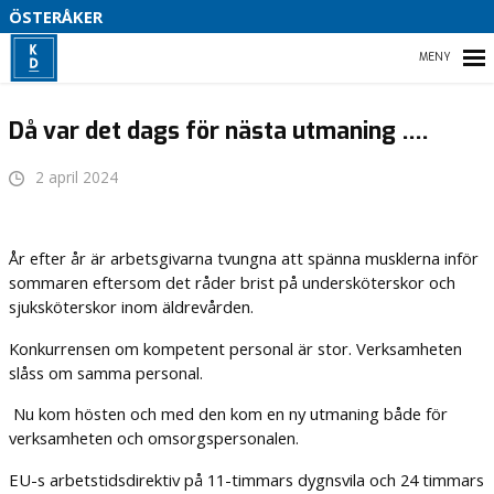
ÖSTERÅKER
P
HEM
Då var det dags för nästa utmaning ….
S
2 april 2024
S
K
HEM
A
T
År efter år är arbetsgivarna tvungna att spänna musklerna inför
KALENDARIUM
sommaren eftersom det råder brist på undersköterskor och
S
sjuksköterskor inom äldrevården.
– PROGRAM FÖR KD ÖSTERÅKER 2026-2030
Ä
Konkurrensen om kompetent personal är stor. Verksamheten
VÅRA KANDIDATER
slåss om samma personal.
Nu kom hösten och med den kom en ny utmaning både för
verksamheten och omsorgspersonalen.
EU-s arbetstidsdirektiv på 11-timmars dygnsvila och 24 timmars