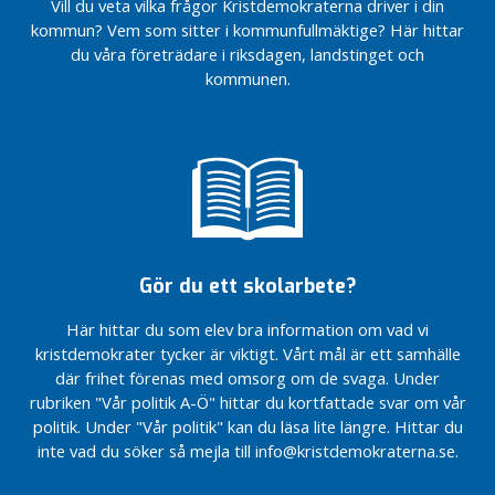
Vill du veta vilka frågor Kristdemokraterna driver i din
är ett
Starta ett
Förslag till
avtal
Om
kommun? Vem som sitter i kommunfullmäktige? Här hittar
sänke för
härbärge i
rambudget
bostadskonsulent
Fråga –
du våra företrädare i riksdagen, landstinget och
svensk
Sandvikens
2027
Kommunens
Interpellation –
ekonomi
kommun
kommunen.
Interpellation-
fastigheter
Äldreomsorgslyftet
och
Motion-
Beredskapslager och
välstånd
Fråga
Interpellation
Motionen
lokal
–
– Gratis
Insändare –
anses
försörjningsberedskap
Skola
bussresande
Vi har för få
besvarad
för civilsamhället
2025
för
poliser på
Motion –
Motion-
pensionärer
landsbygden
Fristadskonstnär
Pilotverksamhet
Interpellation –
Insändare-
för avlastning
Motion – Utdrag ur
Har Sandvikens
Ligger
till
belastningsregistret
Gör du ett skolarbete?
kommun förberett
Sandvikens
ensamstående
sina verksamheter
Motion –
gymnasieskola
förälder
Här hittar du som elev bra information om vad vi
sedan
Personalcyklar
i fas med
Motion
kristdemokrater tycker är viktigt. Vårt mål är ett samhälle
barnkonventionens
antalet elever?
Motion –
–
ikraftträdande
där frihet förenas med omsorg om de svaga. Under
Logoped i
Körkort
som lag den 1
rubriken "Vår politik A-Ö" hittar du kortfattade svar om vår
omsorgen
som
januari 2020?
politik. Under "Vår politik" kan du läsa lite längre. Hittar du
Motion – Fler
väg till
inte vad du söker så mejla till info@kristdemokraterna.se.
Interpellation –
fältassistenter
arbete
Vad gör
Motion –
Interpellation-
Kunskapsnämnden