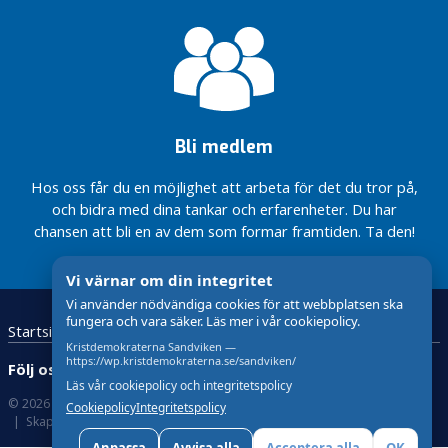
Föräldrautbildning
Vatten och
för s.k.
för barns säkerhet
avloppsfrågor
hemmasittare?
på internet
Förslag till
Interpellation –
rambudget
Av- och tillfart
2026
E16 vid
Hammarbyvägen
Motion-
Bli medlem
i Storvik
Starta ett
härbärge i
Interpellation-
Hos oss får du en möjlighet att arbeta för det du tror på,
Sandvikens
Lokal
och bidra med dina tankar och erfarenheter. Du har
kommun
handlingsplan
chansen att bli en av dem som formar framtiden. Ta den!
för
Motion-
suicidprevention
Motionen
Vi värnar om din integritet
anses
besvarad
Vi använder nödvändiga cookies för att webbplatsen ska
fungera och vara säker. Läs mer i vår cookiepolicy.
Fråga –
Startsida
Kristdemokraterna
Kontakta oss
Galmsjömyran
Kristdemokraterna Sandviken —
https://wp.kristdemokraterna.se/sandviken/
och
Följ oss:
Läs vår cookiepolicy och integritetspolicy
Försvarsmakten
© 2026 Kristdemokraterna
Om Cookies
Cookiepolicy
Integritetspolicy
Fråga –
Skapad med
av wasabiweb
Motion dnr