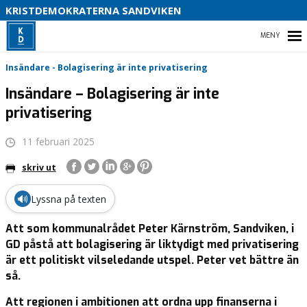
S
KRISTDEMOKRATERNA SANDVIKEN
B
HEM
Insändare - Bolagisering är inte privatisering
Insändare – Bolagisering är inte
privatisering
VAD VI STÅR FÖR!
11 februari 2025
KONTAKTA OSS
skriv ut
ALLA INLÄGG
🔊
Lyssna på texten
Att som kommunalrådet Peter Kärnström, Sandviken, i
GD påstå att bolagisering är liktydigt med privatisering
är ett politiskt vilseledande utspel. Peter vet bättre än
så.
Att regionen i ambitionen att ordna upp finanserna i