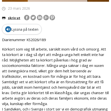
23 mars 2026
skriv ut
🔊
Lyssna på texten
Diarienummer KS2026/189
Körkort som väg till arbete, särskilt inom vård och omsorg. A
tt
ta körkort är i dag så dyrt att många unga helt enkelt inte har
råd. Möjligheten att ta
körkort påverkas i hög grad av
socioekonomiska faktorer. Många unga saknar i dag en vuxen
att övningsköra med, vilket gör dem helt beroende av
trafikskolor, en kostnad som för många
är för hög att bära.
Samtidigt vet vi att körkort ofta är en förutsättning för att få
jobb, särskilt
inom hemtjänst och hemsjukvård där bil är ett
krav. Detta gör körkortet till en klassfråga, där
ungas chanser till
arbete avgörs av deras och deras familjers ekonomi, inte deras
vilja,
kunskap eller förmåga.
I Sandviken, och i Sverige i stort ser vi en demografisk utmaning