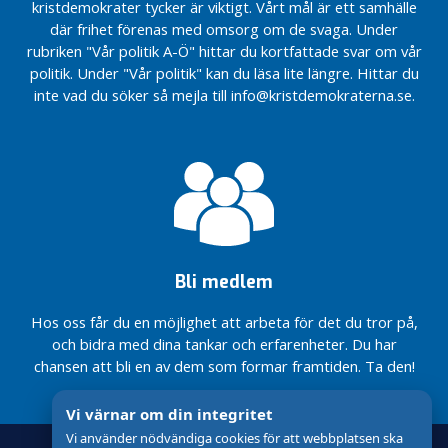
Motion
kristdemokrater tycker är viktigt. Vårt mål är ett samhälle
barnkonventionens
antalet elever?
Motion –
–
ikraftträdande
där frihet förenas med omsorg om de svaga. Under
Logoped i
Körkort
som lag den 1
rubriken "Vår politik A-Ö" hittar du kortfattade svar om vår
omsorgen
som
januari 2020?
politik. Under "Vår politik" kan du läsa lite längre. Hittar du
Motion – Fler
väg till
inte vad du söker så mejla till info@kristdemokraterna.se.
Interpellation –
fältassistenter
arbete
Vad gör
Motion –
Interpellation-
Kunskapsnämnden
Föräldrautbildning
Vatten och
för s.k.
för barns säkerhet
avloppsfrågor
hemmasittare?
på internet
Förslag till
Interpellation –
rambudget
Av- och tillfart
2026
E16 vid
Hammarbyvägen
Motion-
Bli medlem
i Storvik
Starta ett
härbärge i
Interpellation-
Hos oss får du en möjlighet att arbeta för det du tror på,
Sandvikens
Lokal
och bidra med dina tankar och erfarenheter. Du har
kommun
handlingsplan
chansen att bli en av dem som formar framtiden. Ta den!
för
Motion-
suicidprevention
Motionen
Vi värnar om din integritet
anses
besvarad
Vi använder nödvändiga cookies för att webbplatsen ska