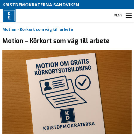
S
KRISTDEMOKRATERNA SANDVIKEN
B
HEM
Motion - Körkort som väg till arbete
Motion – Körkort som väg till arbete
VAD VI STÅR FÖR!
KONTAKTA OSS
ALLA INLÄGG