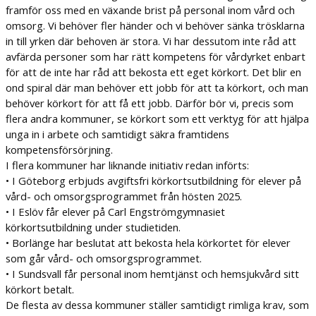
framför oss med en växande
brist på personal inom vård och
omsorg. Vi behöver fler händer och vi behöver sänka
trösklarna
in till yrken där behoven är stora. Vi har dessutom inte råd att
avfärda personer som
har rätt kompetens för vårdyrket enbart
för att de inte har råd att bekosta ett eget körkort. Det
blir en
ond spiral där man behöver ett jobb för att ta körkort, och man
behöver körkort för att
få ett jobb.
Därför bör vi, precis som
flera andra kommuner, se körkort som ett verktyg för att hjälpa
unga
in i arbete och samtidigt säkra framtidens
kompetensförsörjning.
I flera kommuner har liknande initiativ redan införts:
• I Göteborg erbjuds avgiftsfri körkortsutbildning för elever på
vård- och
omsorgsprogrammet från hösten 2025.
• I Eslöv får elever på Carl Engströmgymnasiet
körkortsutbildning under studietiden.
• Borlänge har beslutat att bekosta hela körkortet för elever
som går vård- och
omsorgsprogrammet.
• I Sundsvall får personal inom hemtjänst och hemsjukvård sitt
körkort betalt.
De flesta av dessa kommuner ställer samtidigt rimliga krav, som