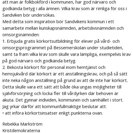
att man är folkbokförd i
kommunen, har god närvaro och
godkända betyg i alla ämnen. Vilka krav som är rimliga för
oss i
Sandviken bör undersökas.
Med detta som inspiration bör Sandvikens kommun i ett
samarbete mellan kunskapsnämnden,
arbetslivsnämnden och
omsorgsnämnden:
1. Erbjuda gratis körkortsutbildning för elever på vård- och
omsorgsprogrammet på
Bessemerskolan under studietiden,
samt ta fram vilka krav som skulle vara lämpliga,
exempelvis krav
på god närvaro och godkända betyg.
2. Bekosta körkort för personal inom hemtjänst och
hemsjukvård där körkort är ett
anställningskrav, och på så sätt
inte neka någon anställning på grund av att de inte har
körkort.
Detta skulle vara ett sätt att både öka ungas möjligheter till
självförsörjning och locka fler till
vårdyrken där behoven är
akuta. Det gynnar individen, kommunen och samhället i stort.
Jag yrkar därför att kommunfullmäktige beslutar att:
• att införa körkortsinsatser enligt punkterna ovan.
Rebekka Markström
Kristdemokraterna