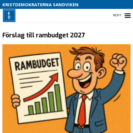
S
KRISTDEMOKRATERNA SANDVIKEN
B
HEM
Förslag till rambudget 2027
VAD VI STÅR FÖR!
KONTAKTA OSS
ALLA INLÄGG