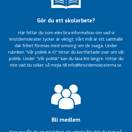
pensionärer
a
landsbygden
avloppsfrågor
Fristadskonstnär
r
Interpellation –
Insändare-
Förslag till
Motion – Utdrag ur
e
Har Sandvikens
Ligger
rambudget
belastningsregistret
Gör du ett skolarbete?
kommun förberett
Sandvikens
2026
c
sina verksamheter
Motion –
gymnasieskola
Här hittar du som elev bra information om vad vi
)
Motion-
sedan
Personalcyklar
i fas med
kristdemokrater tycker är viktigt. Vårt mål är ett samhälle
Starta ett
barnkonventionens
D
antalet elever?
Motion –
härbärge i
ikraftträdande
där frihet förenas med omsorg om de svaga. Under
e
Logoped i
Sandvikens
som lag den 1
rubriken "Vår politik A-Ö" hittar du kortfattade svar om vår
b
omsorgen
kommun
januari 2020?
politik. Under "Vår politik" kan du läsa lite längre. Hittar du
a
Motion – Fler
inte vad du söker så mejla till info@kristdemokraterna.se.
Motion-
Interpellation –
t
fältassistenter
Motionen
Vad gör
t
Motion –
anses
Kunskapsnämnden
Föräldrautbildning
besvarad
för s.k.
d
för barns säkerhet
hemmasittare?
)
Fråga –
på internet
F
Galmsjömyran
Interpellation –
och
Av- och tillfart
r
Försvarsmakten
E16 vid
å
Hammarbyvägen
g
Fråga –
Bli medlem
i Storvik
o
Motion dnr
KS2023/354
Interpellation-
r
Hos oss får du en möjlighet att arbeta för det du tror på,