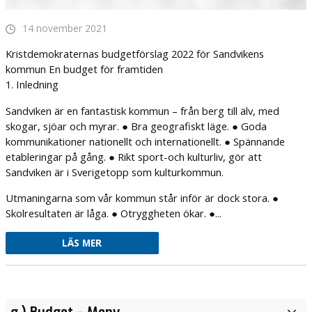
14 november 2021
Kristdemokraternas budgetförslag 2022 för Sandvikens
kommun En budget för framtiden
1. Inledning
Sandviken är en fantastisk kommun – från berg till älv, med
skogar, sjöar och myrar. ● Bra geografiskt läge. ● Goda
kommunikationer nationellt och internationellt. ● Spännande
etableringar på gång. ● Rikt sport-och kulturliv, gör att
Sandviken är i Sverigetopp som kulturkommun.
Utmaningarna som vår kommun står inför är dock stora. ●
Skolresultaten är låga. ● Otryggheten ökar. ●...
LÄS MER
Förslag till
Insändare –
Debatt –
Fråga –
Interpellation-
Motion-
Förslag till
Förslag till
g ) Budget
– Meny
a