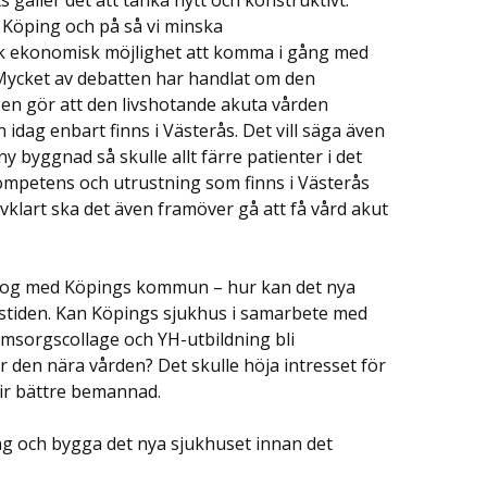
gäller det att tänka nytt och konstruktivt.
 Köping och på så vi minska
sk ekonomisk möjlighet att komma i gång med
 Mycket av debatten har handlat om den
en gör att den livshotande akuta vården
dag enbart finns i Västerås. Det vill säga även
y byggnad så skulle allt färre patienter i det
ompetens och utrustning som finns i Västerås
älvklart ska det även framöver gå att få vård akut
ialog med Köpings kommun – hur kan det nya
tiden. Kan Köpings sjukhus i samarbete med
msorgscollage och YH-utbildning bli
den nära vården? Det skulle höja intresset för
lir bättre bemannad.
ing och bygga det nya sjukhuset innan det