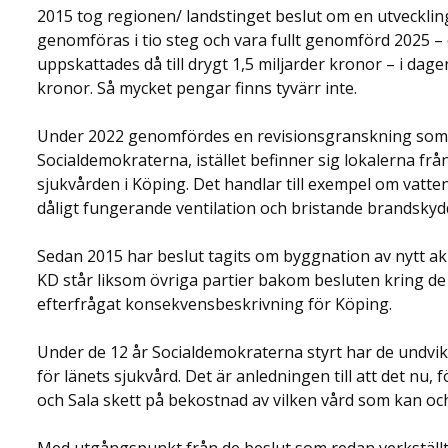
2015 tog regionen/ landstinget beslut om en utvecklin
genomföras i tio steg och vara fullt genomförd 2025 – 
uppskattades då till drygt 1,5 miljarder kronor – i dag
kronor. Så mycket pengar finns tyvärr inte.
Under 2022 genomfördes en revisionsgranskning som v
Socialdemokraterna, istället befinner sig lokalerna från 
sjukvården i Köping. Det handlar till exempel om vatte
dåligt fungerande ventilation och bristande brandskydd
Sedan 2015 har beslut tagits om byggnation av nytt aku
KD står liksom övriga partier bakom besluten kring d
efterfrågat konsekvensbeskrivning för Köping.
Under de 12 år Socialdemokraterna styrt har de undviki
för länets sjukvård. Det är anledningen till att det nu, f
och Sala skett på bekostnad av vilken vård som kan oc