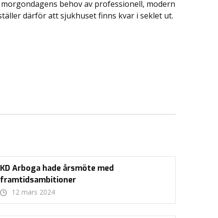
 och morgondagens behov av professionell, modern
äller därför att sjukhuset finns kvar i seklet ut.
KD Arboga hade årsmöte med
framtidsambitioner
12 mars 2024