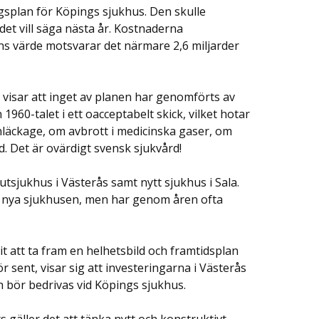
gsplan för Köpings sjukhus. Den skulle
det vill säga nästa år. Kostnaderna
ens värde motsvarar det närmare 2,6 miljarder
isar att inget av planen har genomförts av
1960-talet i ett oacceptabelt skick, vilket hotar
nläckage, om avbrott i medicinska gaser, om
. Det är ovärdigt svensk sjukvård!
tsjukhus i Västerås samt nytt sjukhus i Sala.
e nya sjukhusen, men har genom åren ofta
t att ta fram en helhetsbild och framtidsplan
ör sent, visar sig att investeringarna i Västerås
h bör bedrivas vid Köpings sjukhus.