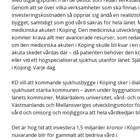
Med utgångspunkt från de beslut som redan verkställts 
Genom att se över vilka verksamheter som ska finnas i
investeringskostnaden så öppnar sig ändå en realisti
bygget, samtidigt som god vård säkras för hela länet.
medicinska akuten i Köping. Den medicinska utveckling
kommer kräva allt mer avancerade resurser, som redan i
om den medicinska akuten i Köping skulle bli kvar i en n
akuta skedet vårdas där – då patienten behöver den k
eller vid ett högspecialiserat sjukhus utanför länet. Sj
i Köping. Varje dag.
KD vill att kommande sjukhusbygge i Köping sker i d
sjukhuset stärka kommunen – även under byggnations
länets kommuner, Mälardalens universitet, vård- och o
Västmanlands och Mellansveriges utvecklingsmotor för 
vård och omsorg och möjliggöra att hela vårdkedjan b
Det är hög tid att investera 1,5 miljarder kronor i Köp
nuvarande blir för gammalt att bedriva vård i.