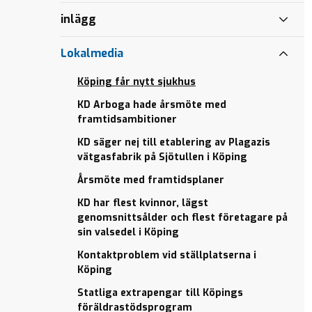
flera
Bättre
KD
Köping valet 2022
partier
för
inlägg
Köping
Fastställdes på
barn
gav 2,4
Varför
partiavdelningens
och
Lokalmedia
mkr
tror du
årsmöte den 19
familjer
mer
Köping
februari 2022
Köping får nytt sjukhus
till
backar
KD
skolan
medan
KD Arboga hade årsmöte med
Köping
i
Kungsör
framtidsambitioner
går till
budget
ökar
val
2022
starkt?
KD säger nej till etablering av Plagazis
med
vätgasfabrik på Sjötullen i Köping
Vilken
Sammanfattande
många
kontroll har
programpunkter
nya
Årsmöte med framtidsplaner
Köpings
för Köpings
namn
KD har flest kvinnor, lägst
kommun av
kommun 2019-
Vårt initiativ
genomsnittsålder och flest företagare på
sin
2022
ger 12
sin valsedel i Köping
konstsamling?
Swisha
miljoner
Kontaktproblem vid ställplatserna i
Närproducerade
vår
extra till
Köping
livsmedel i
valfond
Köpings
Köpings
äldreomsorg
Statliga extrapengar till Köpings
Köping
offentliga
föräldrastödsprogram