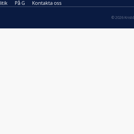
itik
På G
Kontakta oss
© 2026 Krist