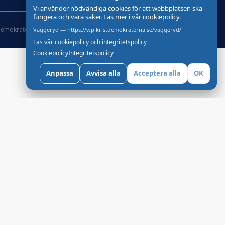
Vi använder nödvändiga cookies för att webbplatsen ska
fungera och vara säker. Läs mer i vår cookiepolicy.
demokraterna
Om Cookies
Skapad med
av wasabiweb
Vaggeryd — https://wp.kristdemokraterna.se/vaggeryd/
Läs vår cookiepolicy och integritetspolicy
Cookiepolicy
Integritetspolicy
Anpassa
Avvisa alla
Acceptera alla
OK