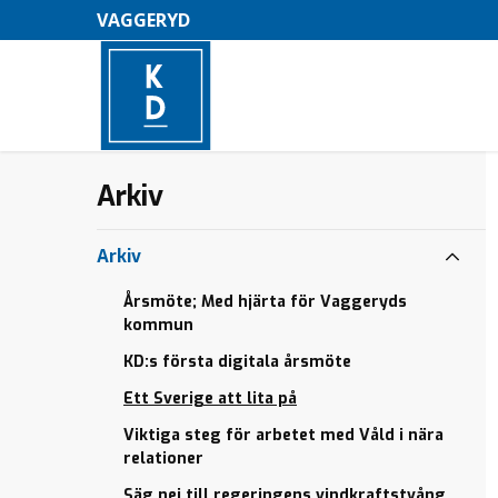
VAGGERYD
Jan Eric vill
Välkommen
Jan Eric vill
Arkiv
–
ha
på årsmöte
ha
kulturgaranti
16/2
kulturgaranti
M
för Barn
för Barn
Välkommen
Arkiv
e
22/6
på Årsmöte
Thomas
Tillsätt
17/2
debatterar
Årsmöte; Med hjärta för Vaggeryds
n
oberoende
planfria
kommun
Henrik
y
Covid-19
korsningar
Mjörnell får
KD:s första digitala årsmöte
granskning
KD:s
Anmärkningsvärt
Ett Sverige att lita på
Utökad
vitsippepris
att avskaffa
polisnärvaro
valfrihet
Viktiga steg för arbetet med Våld i nära
Årsmöte
–
relationer
Öka takten i
Polisstation
Debatt:
bostadsbyggandet
Säg nej till regeringens vindkraftstvång