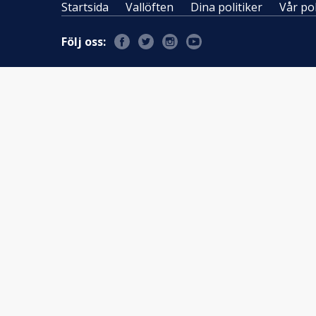
Startsida
Vallöften
Dina politiker
Vår pol
Följ oss: