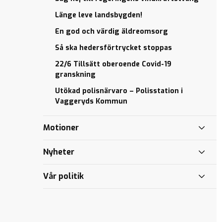
i Vaggeryds
När
Kommun
politisk
Jan
Länge leve landsbygden!
majoritet
Eric
En god och värdig äldreomsorg
misslyckas
vill
lyfta
Så ska hedersförtrycket stoppas
Jan Eric vill
fram
ha
22/6 Tillsätt oberoende Covid-19
Fenix
kulturgaranti
granskning
2
för Barn
Utökad polisnärvaro – Polisstation i
Mötesplatser
Thomas
Vaggeryds Kommun
och kultur
debatterar
till alla
planfria
Motioner
korsningar
Vad vill KD
i
Roger och
Vaggeryd?
Nyheter
Elisabet får
Vitsippepris
NEJ till
Vår politik
vindkraftverk
19/2 kl
i närheten av
15:30
människors
Roland
livsmiljö
Utbult