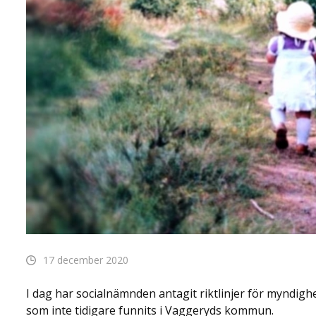
17 december 2020
I dag har socialnämnden antagit riktlinjer för myndighe
som inte tidigare funnits i Vaggeryds kommun.