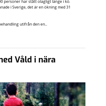
0 personer har stått olagligt länge i kö.
ånade i Sverige, det är en ökning med 31
behandling utifrån den en...
med Våld i nära