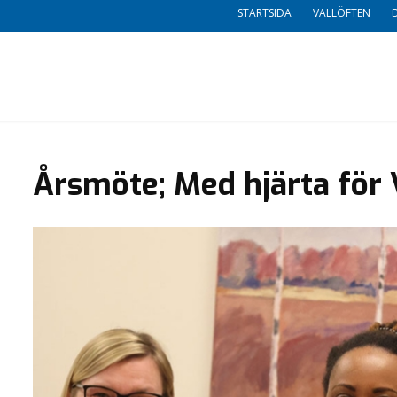
STARTSIDA
VALLÖFTEN
Årsmöte; Med hjärta fö