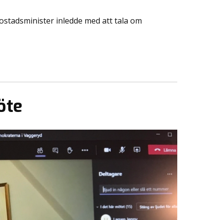
 bostadsminister inledde med att tala om
öte