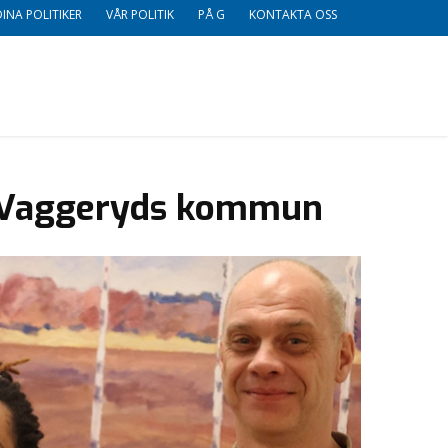
DINA POLITIKER
VÅR POLITIK
PÅ G
KONTAKTA OSS
r Vaggeryds kommun