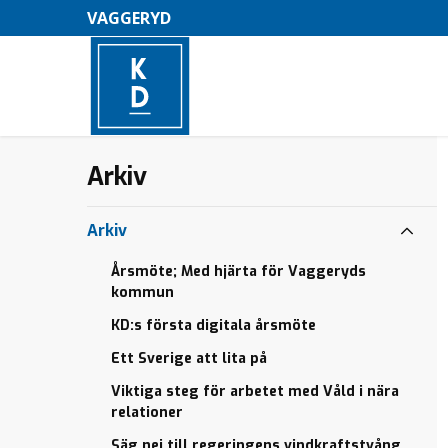
VAGGERYD
Jan Eric vill
Välkommen
Jan Eric vill
Arkiv
–
ha
på årsmöte
ha
kulturgaranti
16/2
kulturgaranti
M
för Barn
för Barn
Välkommen
Arkiv
e
22/6
på Årsmöte
Thomas
Tillsätt
17/2
debatterar
Årsmöte; Med hjärta för Vaggeryds
n
oberoende
planfria
kommun
Henrik
y
Covid-19
korsningar
Mjörnell får
KD:s första digitala årsmöte
granskning
KD:s
Anmärkningsvärt
Ett Sverige att lita på
Utökad
vitsippepris
att avskaffa
polisnärvaro
valfrihet
Viktiga steg för arbetet med Våld i nära
Årsmöte
–
relationer
Öka takten i
Polisstation
Debatt:
bostadsbyggandet
Säg nej till regeringens vindkraftstvång