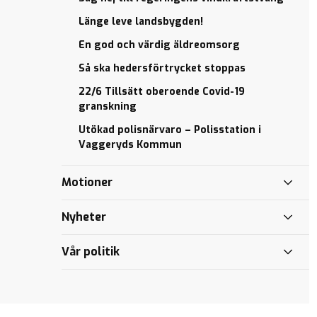
i Vaggeryds
När
Kommun
politisk
Jan
Länge leve landsbygden!
majoritet
Eric
En god och värdig äldreomsorg
misslyckas
vill
lyfta
Så ska hedersförtrycket stoppas
Jan Eric vill
fram
ha
22/6 Tillsätt oberoende Covid-19
Fenix
kulturgaranti
granskning
2
för Barn
Utökad polisnärvaro – Polisstation i
Mötesplatser
Thomas
Vaggeryds Kommun
och kultur
debatterar
till alla
planfria
Motioner
korsningar
Vad vill KD
i
Roger och
Vaggeryd?
Nyheter
Elisabet får
Vitsippepris
NEJ till
Vår politik
vindkraftverk
19/2 kl
i närheten av
15:30
människors
Roland
livsmiljö
Utbult