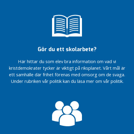
Sverige
u
Michal
l
Zakolski, 3:a
t
på
a
Regionlistan
t
Liza-Maria
1
Norlin, 1:a på
9
riksdagslistan
Gör du ett skolarbete?
9
Valresultat 2018
1
Här hittar du som elev bra information om vad vi
Regionfullmäktige
L
kristdemokrater tycker är viktigt på riksplanet. Vårt mål är
a
ett samhälle där frihet förenas med omsorg om de svaga.
n
Under rubriken vår politik kan du läsa mer om vår politik.
d
s
t
i
n
g
s
f