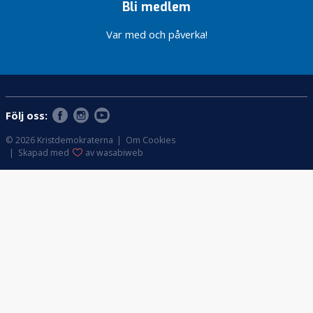
u
Bli medlem
l
Var med och påverka!
l
m
ä
k
t
i
Följ oss:
g
© 2026 Kristdemokraterna
Om Cookies
e
Skapad med
av wasabiweb
V
a
l
r
e
s
u
l
t
a