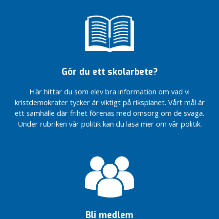
Michal
l
Zakolski, 3:a
t
på
a
Regionlistan
t
Liza-Maria
1
Norlin, 1:a på
9
riksdagslistan
Gör du ett skolarbete?
9
Valresultat 2018
1
Här hittar du som elev bra information om vad vi
Regionfullmäktige
L
kristdemokrater tycker är viktigt på riksplanet. Vårt mål är
a
ett samhälle där frihet förenas med omsorg om de svaga.
n
Under rubriken vår politik kan du läsa mer om vår politik.
d
s
t
i
n
g
s
f
u
Bli medlem