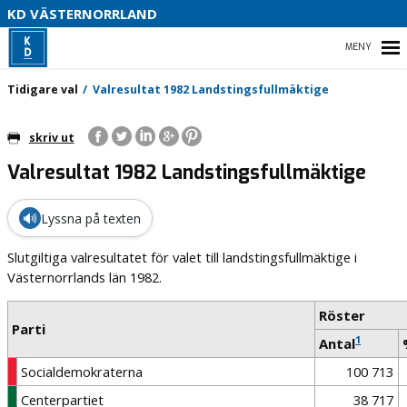
V
KD VÄSTERNORRLAND
U
P
HEM
Tidigare val
Valresultat 1982 Landstingsfullmäktige
B
skriv ut
O
Valresultat 1982 Landstingsfullmäktige
VÅR POLITIK
PARTIDISTRIKTET
🔊
Lyssna på texten
ENGAGERA DIG
Slutgiltiga valresultatet för valet till landstingsfullmäktige i
Västernorrlands län 1982.
MEDIA
Röster
Parti
1
Antal
Socialdemokraterna
100 713
Centerpartiet
38 717