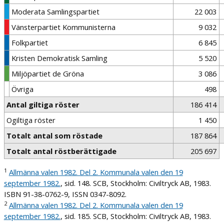
Moderata Samlingspartiet
22 003
Vänsterpartiet Kommunisterna
9 032
Folkpartiet
6 845
Kristen Demokratisk Samling
5 520
Miljöpartiet de Gröna
3 086
Övriga
498
Antal giltiga röster
186 414
Ogiltiga röster
1 450
Totalt antal som röstade
187 864
Totalt antal röstberättigade
205 697
1
Allmänna valen 1982. Del 2. Kommunala valen den 19
september 1982.
, sid. 148. SCB, Stockholm: Civiltryck AB, 1983.
ISBN 91-38-0762-9, ISSN 0347-8092.
2
Allmänna valen 1982. Del 2. Kommunala valen den 19
september 1982.
, sid. 185. SCB, Stockholm: Civiltryck AB, 1983.