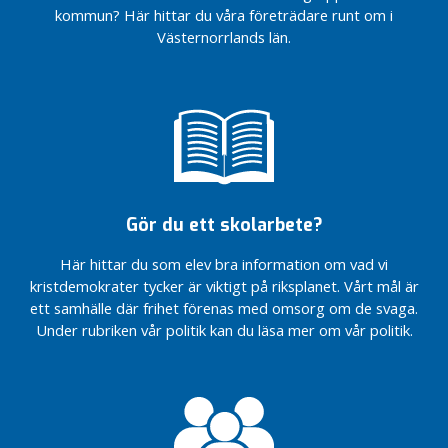
a
kommun? Här hittar du våra företrädare runt om i
n
Västernorrlands län.
d
s
t
i
n
g
s
f
Gör du ett skolarbete?
u
l
Här hittar du som elev bra information om vad vi
l
kristdemokrater tycker är viktigt på riksplanet. Vårt mål är
m
ett samhälle där frihet förenas med omsorg om de svaga.
ä
Under rubriken vår politik kan du läsa mer om vår politik.
k
t
i
g
e