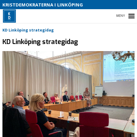
S
KRISTDEMOKRATERNA I LINKÖPING
V
P
HEM
V
KD Linköping strategidag
P
KD Linköping strategidag
V
2
VÅRT PARTI
VÅR POLITIK
KONTAKTA OSS