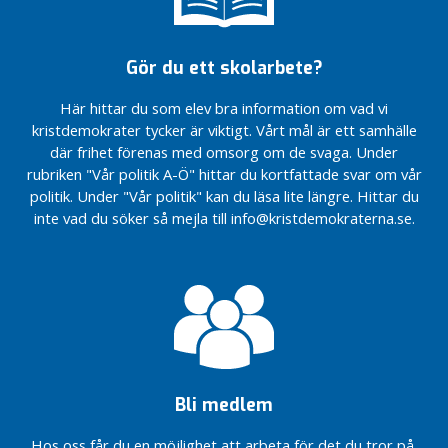
valet
KD
trygghetskameror
budget
höll
Budgetförslag
2024
Linköping
för 2025
årsmöte
Poddintervju
2022
höll
Invigning
med Denisé
EU-
Verksamhetsbesök
Gör du ett skolarbete?
årsmöte
Internbudget
av vår
Cassel
valmanifest
hos Handlar’n
äldrenämnden
valstuga
Julfrukost
2024
Här hittar du som elev bra information om vad vi
Företagsbesök
Invigning
2021
Vitsippspriset
i Linköping
Kristdemokraterna
av vår
kristdemokrater tycker är viktigt. Vårt mål är ett samhälle
En budget som
2024
Science Park
firar 60 år
valstuga
där frihet förenas med omsorg om de svaga. Under
tar ansvar för
rubriken "Vår politik A-Ö" hittar du kortfattade svar om vår
KD
Vi söker en
Vitsippspriset
Nu sätter vi upp
morgondagens
Linköping
politik. Under "Vår politik" kan du läsa lite längre. Hittar du
politisk
har delats ut
trygghetskameror
välfärd
strategidag
sekreterare
inte vad du söker så mejla till info@kristdemokraterna.se.
Kristdemokraternas
KD
budgetmotion 2019
Linköping
budget
för 2025
b
u
d
Bli medlem
g
e
Hos oss får du en möjlighet att arbeta för det du tror på,