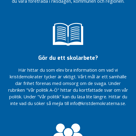
du våra företräda i riksdagen, kommunen och regionen.
budget
KD
årsmöte
KD
för 2026
Linköping
KD
EU-
Linköping
höll
Linköping
Vitsippspriset
valet
KD
strategidag
årsmöte
höll
2024
2024
Linköping
årsmöte
Valvaka
budget
Julfrukost
KD
KD
EU-
för 2025
Nu sätter vi upp
Linköping
Linköping
Vitsippspriset
valet
trygghetskameror
budget
höll
KD
2024
2024
för 2025
årsmöte
Linköping
Poddintervju
KD
Invigning
höll
med Denisé
EU-
Verksamhetsbesök
Gör du ett skolarbete?
Linköping
av vår
årsmöte
Cassel
valmanifest
hos Handlar’n
strategidag
valstuga
2024
KD
Här hittar du som elev bra information om vad vi
Företagsbesök
Invigning
KD
Linköping
i Linköping
Kristdemokraterna
av vår
kristdemokrater tycker är viktigt. Vårt mål är ett samhälle
Linköping
budget
Science Park
firar 60 år
valstuga
där frihet förenas med omsorg om de svaga. Under
budget
för 2024
rubriken "Vår politik A-Ö" hittar du kortfattade svar om vår
för 2025
Vi söker en
Vitsippspriset
Nu sätter vi upp
Nu förstärker
politik. Under "Vår politik" kan du läsa lite längre. Hittar du
politisk
har delats ut
trygghetskameror
vi
sekreterare
inte vad du söker så mejla till info@kristdemokraterna.se.
äldreomsorgen
ytterligare i
Linköping
Budgetförslag
2022