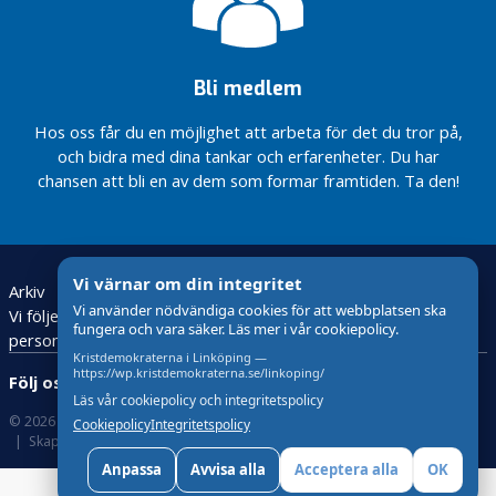
Internbudget
äldrenämnden
2021
Bli medlem
En budget som
tar ansvar för
Hos oss får du en möjlighet att arbeta för det du tror på,
morgondagens
och bidra med dina tankar och erfarenheter. Du har
välfärd
chansen att bli en av dem som formar framtiden. Ta den!
Kristdemokraternas
budgetmotion 2019
j
Vi värnar om din integritet
o
Arkiv
Bli medlem
Valet 2026
Vi använder nödvändiga cookies för att webbplatsen ska
b
Vi följer den nya lagstiftningen för behandling av
fungera och vara säker. Läs mer i vår cookiepolicy.
b
personuppgifter – GDPR
Kristdemokraterna i Linköping —
https://wp.kristdemokraterna.se/linkoping/
n
Följ oss:
Läs vår cookiepolicy och integritetspolicy
y
© 2026 Kristdemokraterna
om Cookies
Cookiepolicy
Integritetspolicy
h
Skapad med
av wasabiweb
e
Anpassa
Avvisa alla
Acceptera alla
OK
t