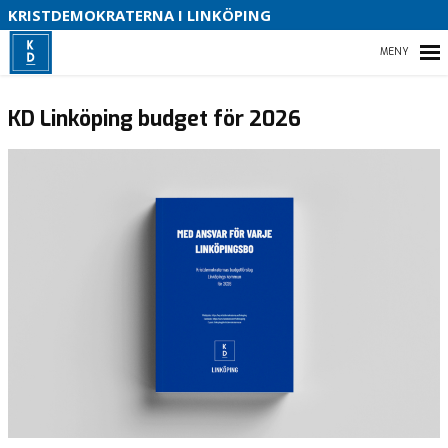
S
KRISTDEMOKRATERNA I LINKÖPING
V
P
HEM
V
KD Linköping budget för 2026
P
V
2
VÅRT PARTI
VÅR POLITIK
KONTAKTA OSS