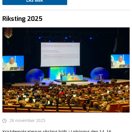
LÄS MER
Riksting 2025
26 november 2025
Kristdemokraternas riksting hölls i Linköping den 14–16