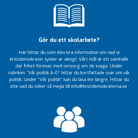
årsmöte
höll
2024
2024
n
äldreomsorgen
årsmöte
y
Julfrukost
KD
KD
ytterligare i
Nu sätter vi upp
Linköping
Linköping
h
Linköping
Vitsippspriset
trygghetskameror
budget
höll
e
2024
Budgetförslag
för 2025
årsmöte
t
Poddintervju
2022
KD
med Denisé
EU-
Verksamhetsbesök
e
Gör du ett skolarbete?
Linköping
Internbudget
Cassel
valmanifest
hos Handlar’n
r
strategidag
äldrenämnden
2024
Här hittar du som elev bra information om vad vi
Företagsbesök
Invigning
2021
KD
o
i Linköping
Kristdemokraterna
av vår
kristdemokrater tycker är viktigt. Vårt mål är ett samhälle
Linköping
En budget som
k
Science Park
firar 60 år
valstuga
där frihet förenas med omsorg om de svaga. Under
budget
tar ansvar för
a
rubriken "Vår politik A-Ö" hittar du kortfattade svar om vår
för 2025
Vi söker en
Vitsippspriset
Nu sätter vi upp
morgondagens
t
politik. Under "Vår politik" kan du läsa lite längre. Hittar du
politisk
har delats ut
trygghetskameror
välfärd
e
sekreterare
inte vad du söker så mejla till info@kristdemokraterna.se.
Kristdemokraternas
g
budgetmotion 2019
o
r
i
s
e
r
a