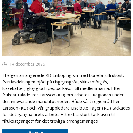
14 december 2025
I helgen arrangerade KD Linköping sin traditionella julfrukost.
Partiavdelningen bjöd på risgrynsgröt, skinksmörgås,
lussekatter, glögg och pepparkakor till medlemmarna. Efter
frukost talade Per Larsson (KD) om arbetet i Regionen under
den innevarande mandatperioden. Både vårt regionråd Per
Larsson (KD) och vår gruppledare Liselotte Fager (KD) tackades
för det gångna årets arbete. Ett extra stort tack även till
”frukostgänget” för det trevliga arrangemanget!