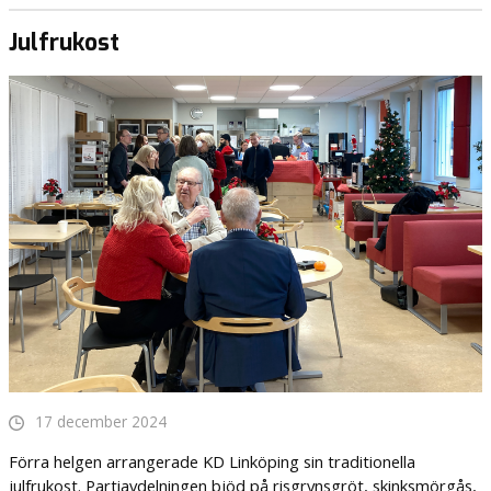
Julfrukost
17 december 2024
Förra helgen arrangerade KD Linköping sin traditionella
julfrukost. Partiavdelningen bjöd på risgrynsgröt, skinksmörgås,