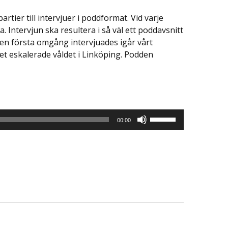
artier till intervjuer i poddformat. Vid varje
. Intervjun ska resultera i så väl ett poddavsnitt
en första omgång intervjuades igår vårt
t eskalerade våldet i Linköping. Podden
Använd
00:00
upp/ner-
piltangenterna
för
att
höja
eller
sänka
volymen.