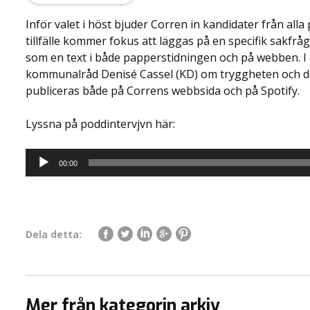
Inför valet i höst bjuder Corren in kandidater från alla p
tillfälle kommer fokus att läggas på en specifik sakfråga
som en text i både papperstidningen och på webben. I 
kommunalråd Denisé Cassel (KD) om tryggheten och de
publiceras både på Correns webbsida och på Spotify.
Lyssna på poddintervjvn här:
Ljudspelare
00:00
Dela detta:
Mer från kategorin arkiv