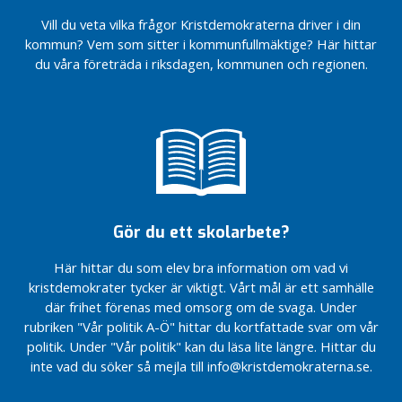
KD
av Erik
2025
KD
Vill du veta vilka frågor Kristdemokraterna driver i din
Linköping
KD
EU-
Slottner
Linköping
KD
höll
Linköping
valmanifest
kommun? Vem som sitter i kommunfullmäktige? Här hittar
budget
Julfrukost
Linköping
årsmöte
höll
2024
du våra företräda i riksdagen, kommunen och regionen.
för 2024
budget
årsmöte
KD
KD
EU-
för 2026
Nu förstärker
Linköping
Linköping
Vitsippspriset
valet
vi
strategidag
Besök
höll
2024
2024
äldreomsorgen
av Erik
årsmöte
Valvaka
KD
KD
ytterligare i
Slottner
EU-
Nu sätter vi upp
Linköping
Linköping
Linköping
valet
KD
trygghetskameror
budget
höll
Budgetförslag
2024
Linköping
för 2025
årsmöte
Poddintervju
2022
höll
Invigning
med Denisé
EU-
Verksamhetsbesök
Gör du ett skolarbete?
årsmöte
Internbudget
av vår
Cassel
valmanifest
hos Handlar’n
äldrenämnden
valstuga
Julfrukost
2024
Här hittar du som elev bra information om vad vi
Företagsbesök
Invigning
2021
Vitsippspriset
i Linköping
Kristdemokraterna
av vår
kristdemokrater tycker är viktigt. Vårt mål är ett samhälle
En budget som
2024
Science Park
firar 60 år
valstuga
där frihet förenas med omsorg om de svaga. Under
tar ansvar för
rubriken "Vår politik A-Ö" hittar du kortfattade svar om vår
KD
Vi söker en
Vitsippspriset
Nu sätter vi upp
morgondagens
Linköping
politik. Under "Vår politik" kan du läsa lite längre. Hittar du
politisk
har delats ut
trygghetskameror
välfärd
strategidag
sekreterare
inte vad du söker så mejla till info@kristdemokraterna.se.
Kristdemokraternas
KD
budgetmotion 2019