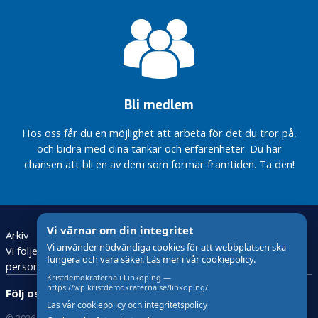
Linköping
budget
för 2025
b
u
d
Bli medlem
g
e
Hos oss får du en möjlighet att arbeta för det du tror på,
t
och bidra med dina tankar och erfarenheter. Du har
chansen att bli en av dem som formar framtiden. Ta den!
j
o
b
b
Vi värnar om din integritet
Arkiv
Bli medlem
Valet 2026
n
Vi använder nödvändiga cookies för att webbplatsen ska
Vi följer den nya lagstiftningen för behandling av
y
fungera och vara säker. Läs mer i vår cookiepolicy.
personuppgifter – GDPR
h
Kristdemokraterna i Linköping —
e
https://wp.kristdemokraterna.se/linkoping/
Följ oss:
t
Läs vår cookiepolicy och integritetspolicy
e