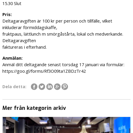
15.30 Slut
Pris:
Deltagaravgiften är 100 kr per person och tillfälle, vilket
inkluderar förmiddagskaffe,
fruktpaus, lättlunch m smörgåstårta, lokal och medverkande.
Deltagaravgiften
faktureras i efterhand.
Anmälan:
Anmäl ditt deltagande senast torsdag 17 januari via formulär:
https://goo.gl/forms/Rf3O09ta1ZBDzTr42
Dela detta:
Mer från kategorin arkiv