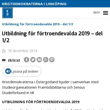
S
KRISTDEMOKRATERNA I LINKÖPING
V
P
HEM
V
Utbildning för förtroendevalda 2019 – del 1/2
P
Utbildning för förtroendevalda 2019 – del
V
1/2
2
VÅRT PARTI
18 december 2018
VÅR POLITIK
skriv ut
KONTAKTA OSS
🔊
Lyssna på texten
Kristdemokraterna i Östergötland bjuder i samverkan med
Studieorganisationen Framtidsbildarna och Sensus
Studieförbund in till
UTBILDNING FÖR FÖRTROENDEVALDA 2019