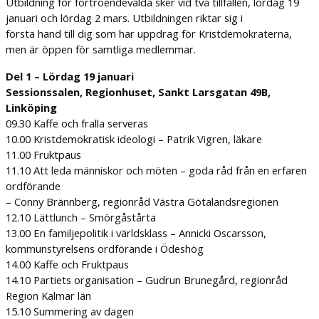
Utbildning för förtroendevalda sker vid två tillfällen, lördag 19
januari och lördag 2 mars. Utbildningen riktar sig i
första hand till dig som har uppdrag för Kristdemokraterna,
men är öppen för samtliga medlemmar.
Del 1 – Lördag 19 januari
Sessionssalen, Regionhuset, Sankt Larsgatan 49B,
Linköping
09.30 Kaffe och fralla serveras
10.00 Kristdemokratisk ideologi – Patrik Vigren, läkare
11.00 Fruktpaus
11.10 Att leda människor och möten – goda råd från en erfaren
ordförande
– Conny Brännberg, regionråd Västra Götalandsregionen
12.10 Lättlunch – Smörgåstårta
13.00 En familjepolitik i världsklass – Annicki Oscarsson,
kommunstyrelsens ordförande i Ödeshög
14.00 Kaffe och Fruktpaus
14.10 Partiets organisation – Gudrun Brunegård, regionråd
Region Kalmar län
15.10 Summering av dagen