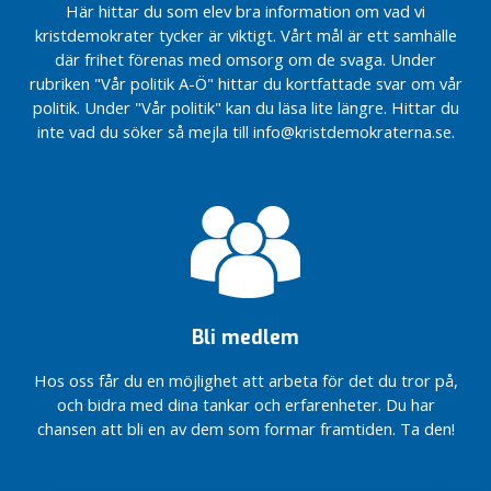
Julfrukost
2024
Här hittar du som elev bra information om vad vi
Företagsbesök
Invigning
2021
Vitsippspriset
i Linköping
Kristdemokraterna
av vår
kristdemokrater tycker är viktigt. Vårt mål är ett samhälle
En budget som
2024
Science Park
firar 60 år
valstuga
där frihet förenas med omsorg om de svaga. Under
tar ansvar för
rubriken "Vår politik A-Ö" hittar du kortfattade svar om vår
KD
Vi söker en
Vitsippspriset
Nu sätter vi upp
morgondagens
Linköping
politik. Under "Vår politik" kan du läsa lite längre. Hittar du
politisk
har delats ut
trygghetskameror
välfärd
strategidag
sekreterare
inte vad du söker så mejla till info@kristdemokraterna.se.
Kristdemokraternas
KD
budgetmotion 2019
Linköping
budget
för 2025
b
u
d
Bli medlem
g
e
Hos oss får du en möjlighet att arbeta för det du tror på,
t
och bidra med dina tankar och erfarenheter. Du har
chansen att bli en av dem som formar framtiden. Ta den!
j
o
b