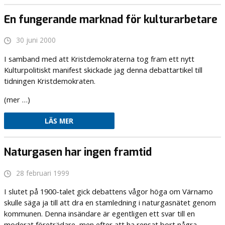
En fungerande marknad för kulturarbetare
30 juni 2000
I samband med att Kristdemokraterna tog fram ett nytt
Kulturpolitiskt manifest skickade jag denna debattartikel till
tidningen Kristdemokraten.
(mer …)
LÄS MER
Naturgasen har ingen framtid
28 februari 1999
I slutet på 1900-talet gick debattens vågor höga om Värnamo
skulle säga ja till att dra en stamledning i naturgasnätet genom
kommunen. Denna insändare är egentligen ett svar till en
moderat företrädare, men efter att ha rensat bort några