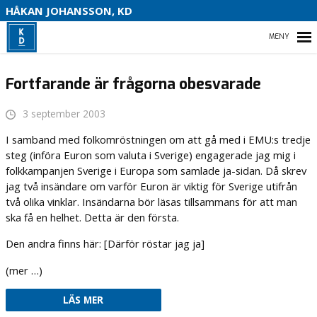
S
HÅKAN JOHANSSON, KD
HEM
Fortfarande är frågorna obesvarade
3 september 2003
HEM
I samband med folkomröstningen om att gå med i EMU:s tredje
steg (införa Euron som valuta i Sverige) engagerade jag mig i
OM MIG
folkkampanjen Sverige i Europa som samlade ja-sidan. Då skrev
jag två insändare om varför Euron är viktig för Sverige utifrån
VAL 2022
två olika vinklar. Insändarna bör läsas tillsammans för att man
ska få en helhet. Detta är den första.
KONTAKTA MIG
Den andra finns här: [Därför röstar jag ja]
(mer …)
LÄS MER