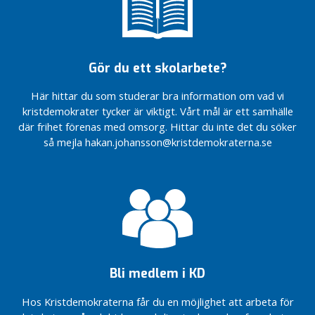
till
Kristdemokraterna
drömboende
är på
Dags för
Kryssa
naturgas –
Håkan
för miljöns
Gör du ett skolarbete?
och
Barnvänligt,
företagens
äldrevänligt och
Här hittar du som studerar bra information om vad vi
skull
företagarvänligt
kristdemokrater tycker är viktigt. Vårt mål är ett samhälle
Välkomna
Så vill
där frihet förenas med omsorg. Hittar du inte det du söker
med på
Kristdemokraterna
så mejla hakan.johansson@kristdemokraterna.se
framtidståget
utveckla Bor
Centern!
Från
Dags för
femte
naturgas –
till
för miljöns
fjärde
och
plats
företagens
skull
Bli medlem i KD
Hos Kristdemokraterna får du en möjlighet att arbeta för