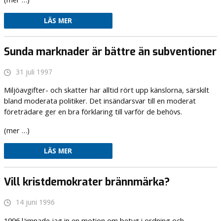
LÄS MER
Sunda marknader är bättre än subventioner
31 juli 1997
Miljöavgifter- och skatter har alltid rört upp känslorna, särskilt
bland moderata politiker. Det insändarsvar till en moderat
företrädare ger en bra förklaring till varför de behövs.
(mer …)
LÄS MER
Vill kristdemokrater brännmärka?
14 juni 1996
1996 lämnade jag in en motion om betyg i ordning och