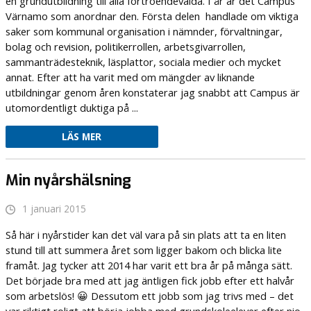
en grundutbildning till alla förtroendevalda. I år är det Campus
Värnamo som anordnar den. Första delen handlade om viktiga
saker som kommunal organisation i nämnder, förvaltningar,
bolag och revision, politikerrollen, arbetsgivarrollen,
sammanträdesteknik, läsplattor, sociala medier och mycket
annat. Efter att ha varit med om mängder av liknande
utbildningar genom åren konstaterar jag snabbt att Campus är
utomordentligt duktiga på ...
LÄS MER
Min nyårshälsning
1 januari 2015
Så här i nyårstider kan det väl vara på sin plats att ta en liten
stund till att summera året som ligger bakom och blicka lite
framåt. Jag tycker att 2014 har varit ett bra år på många sätt.
Det började bra med att jag äntligen fick jobb efter ett halvår
som arbetslös! 😀 Dessutom ett jobb som jag trivs med – det
var riktigt roligt att börja jobba med grundskoleelever efter nio