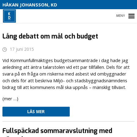
S
HÅKAN JOHANSSON, KD
HEM
Lång debatt om mål och budget
17 juni 2015
HEM
Vid Kommunfullmäktiges budgetsammanträde i dag hade jag
anledning att äntra talarstolen vid ett par tillfällen. Dels för att
OM MIG
svara på en fråga om riskerna med asbest vid ombyggnader
och dels för att beskriva Miljö- och stadsbyggnadsnämndens
VAL 2022
bidrag till att kommunens mål ska uppnås – mänsklig tillväxt.
(mer …)
KONTAKTA MIG
LÄS MER
Fullspäckad sommaravslutning med