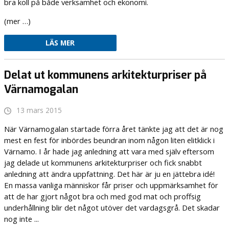
bra koll på både verksamhet och ekonomi.
(mer …)
LÄS MER
Delat ut kommunens arkitekturpriser på
Värnamogalan
13 mars 2015
När Värnamogalan startade förra året tänkte jag att det är nog
mest en fest för inbördes beundran inom någon liten elitklick i
Värnamo. I år hade jag anledning att vara med själv eftersom
jag delade ut kommunens arkitekturpriser och fick snabbt
anledning att ändra uppfattning. Det här är ju en jättebra idé!
En massa vanliga människor får priser och uppmärksamhet för
att de har gjort något bra och med god mat och proffsig
underhållning blir det något utöver det vardagsgrå. Det skadar
nog inte ...