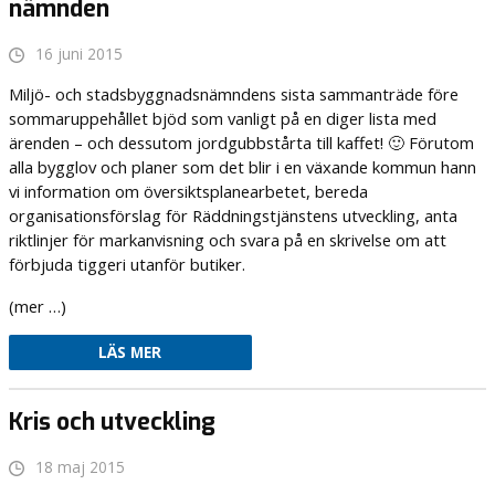
nämnden
16 juni 2015
Miljö- och stadsbyggnadsnämndens sista sammanträde före
sommaruppehållet bjöd som vanligt på en diger lista med
ärenden – och dessutom jordgubbstårta till kaffet! 🙂 Förutom
alla bygglov och planer som det blir i en växande kommun hann
vi information om översiktsplanearbetet, bereda
organisationsförslag för Räddningstjänstens utveckling, anta
riktlinjer för markanvisning och svara på en skrivelse om att
förbjuda tiggeri utanför butiker.
(mer …)
LÄS MER
Kris och utveckling
18 maj 2015