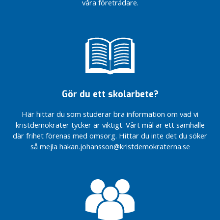
våra företrädare.
i
välfärden
medvind
För en
Fler
vald
möjligheter
statschef
till
Kristdemokraterna
drömboende
är på
Dags för
Kryssa
naturgas –
Håkan
för miljöns
Gör du ett skolarbete?
och
Barnvänligt,
företagens
äldrevänligt och
Här hittar du som studerar bra information om vad vi
skull
företagarvänligt
kristdemokrater tycker är viktigt. Vårt mål är ett samhälle
Välkomna
Så vill
där frihet förenas med omsorg. Hittar du inte det du söker
med på
Kristdemokraterna
så mejla hakan.johansson@kristdemokraterna.se
framtidståget
utveckla Bor
Centern!
Från
Dags för
femte
naturgas –
till
för miljöns
fjärde
och
plats
företagens