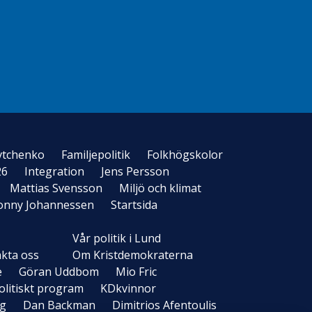
vtchenko
Familjepolitik
Folkhögskolor
26
Integration
Jens Persson
Mattias Svensson
Miljö och klimat
onny Johannessen
Startsida
Vår politik i Lund
kta oss
Om Kristdemokraterna
e
Göran Uddbom
Mio Fric
itiskt program
KDkvinnor
og
Dan Backman
Dimitrios Afentoulis