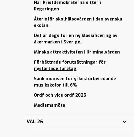
När Kristdemokraterna sitter i
ELIAS
Regeringen
UPPMÄRKSAMMAS
I SDS
Återinför skolhälsovården i den svenska
skolan.
ÖKA
TRYGGHETEN
Det är dags för en ny klassificering av
I CENTRALA
åkermarken i Sverige.
LUND MED
Minska attraktiviteten i Kriminalvården
POLLAR
Förbättrade förutsättningar för
”Från
nystartade företag
revolutionen i
Kairo till
Sänk momsen för yrkesförberedande
svensk
musikskolor till 6%
kristdemokrati”
Ordf och vice ordf 2025
VÅR NYA
UPPFRÄSCHADE
Medlemsmöte
LOKAL
VAL 26
MÖTE MED VÅR
RIKSDAGSLEDAMOT