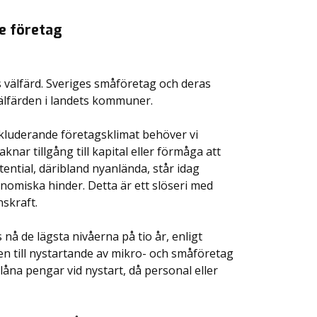
e företag
 välfärd. Sveriges småföretag och deras
 välfärden i landets kommuner.
nkluderande företagsklimat behöver vi
nar tillgång till kapital eller förmåga att
ential, däribland nyanlända, står idag
nomiska hinder. Detta är ett slöseri med
nskraft.
nå de lägsta nivåerna på tio år, enligt
n till nystartande av mikro- och småföretag
 låna pengar vid nystart, då personal eller