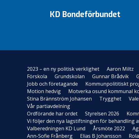
KD Bondeförbundet
2023 – en ny politisk verklighet
Aaron Miltz
Förskola
Grundskolan
Gunnar Brådvik
G
Jobb och företagande
Kommunpolititiskt pr
Motion hedvig
Motverka osund kommunal k
Stina Brännström Johansen
Trygghet
Vale
Vår partiavdelning
Ordförande har ordet
Styrelsen 2026
Komm
Vi följer den nya lagstiftningen för behandling
Valberedningen KD Lund
Årsmöte 2022
Ag
Ann-Sofie Frånberg
Elias B Johansson
Rol