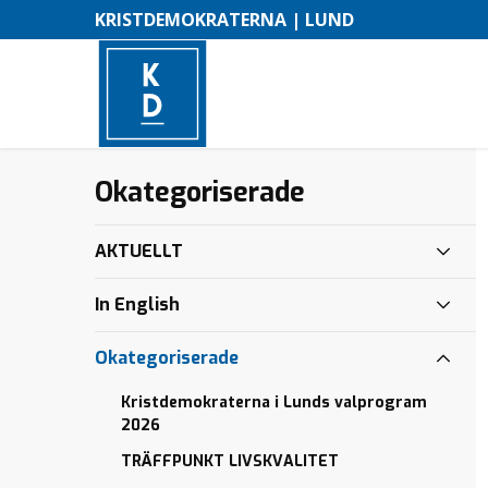
KRISTDEMOKRATERNA | LUND
Företagande
Election
Kommunalt
Okategoriserade
–
programme
handlingsprogram
BYGG
M
EN
Vallista
TUNNEL
KD
AKTUELLT
e
UNDER
Lund
LUND C!
n
In English
”En
y
skelettliknande
Okategoriserade
varelse ska
vanpryda det
Kristdemokraterna i Lunds valprogram
en gång så
2026
funktionella
TRÄFFPUNKT LIVSKVALITET
busstorget”