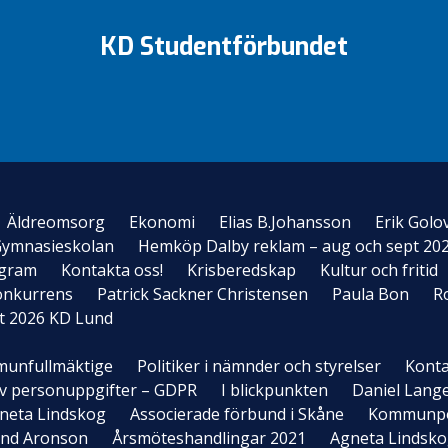
KD Studentförbundet
Äldreomsorg
Ekonomi
Elias B.Johansson
Erik Golo
ymnasieskolan
Hemköp Dalby reklam – aug och sept 20
ogram
Kontakta oss!
Krisberedskap
Kultur och fritid
onkurrens
Patrick Sackner Christensen
Paula Bon
R
t 2026 KD Lund
unfullmäktige
Politiker i nämnder och styrelser
Konta
 av personuppgifter – GDPR
I blickpunkten
Daniel Lang
neta Lindskog
Associerade förbund i Skåne
Kommunpol
and Aronson
Årsmöteshandlingar 2021
Agneta Lindsk