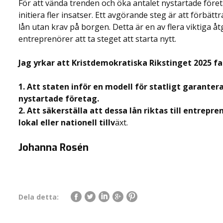
För att vända trenden och öka antalet nystartade före
initiera fler insatser. Ett avgörande steg är att förbätt
lån utan krav på borgen. Detta är en av flera viktiga åt
entreprenörer att ta steget att starta nytt.
Jag yrkar att Kristdemokratiska Rikstinget 2025 fa
1. Att staten inför en modell för statligt garante
nystartade företag.
2. Att säkerställa att dessa lån riktas till entrep
lokal eller nationell tillv
äxt.
Johanna Rosén
Dela detta: