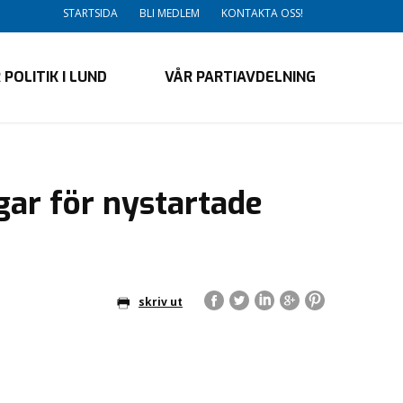
STARTSIDA
BLI MEDLEM
KONTAKTA OSS!
 POLITIK I LUND
VÅR PARTIAVDELNING
gar för nystartade
skriv ut