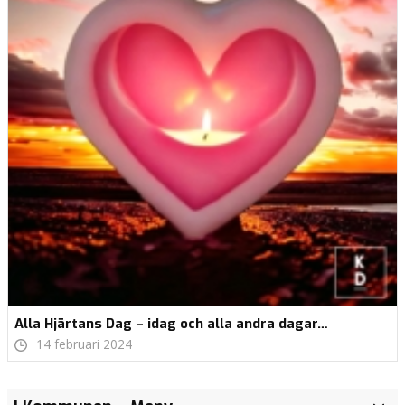
Alla Hjärtans Dag – idag och alla andra dagar…
14 februari 2024
Linden –
EU – Ett
Fritidskortet
Företagsbesök
Nya
Nya
Alla
KD ökar
Nya
Seniora
EU ska inte