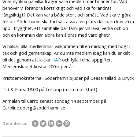
Vi är nyfikna på vilka frågor våra medlemmar brinner för. Vad
behöver vi förändra kortsiktigt och vad ska förändras
långsiktigt? Det kan vara både stort och smått. Vad ska vi göra
för att Söderhamn ska fortsätta vara en plats där barn kan växa
upp i trygghet, ett samhälle där familjer vill leva, verka och bo
och en kommun där äldre kan åldras med värdighet?
Vi hälsar alla medlemmar välkommen till en middag med högt i
tak och god gemenskap. Är du inte medlem idag kan du enkelt
bli det genom att klicka
HÄR
och fylla i dina uppgifter.
Medlemskapet kostar 200kr per år.
Kristdemokraterna i Söderhamn bjuder på Ceasarsallad & Dryck.
Tid & Plats: 18.00 på Lollipop (mittemot Statt)
Anmälan till Carro senast söndag 14 september på
Caroline.oberg@soderhamn.se
Dela detta: