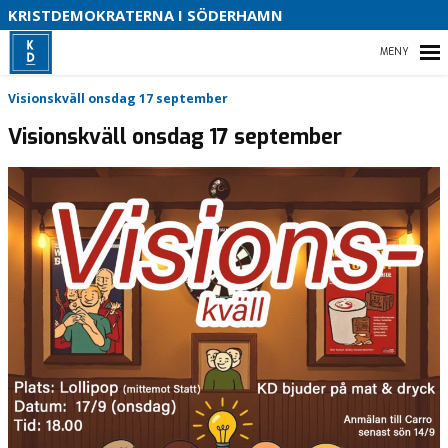
S
KRISTDEMOKRATERNA I SÖDERHAMN
B
HEM
Visionskväll onsdag 17 september
Visionskväll onsdag 17 september
VAD VI STÅR FÖR!
VÅR PARTIAVDELNING I SÖDERHAMN
VAD VILL VI I VÅR KOMMUN