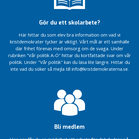
i Söderhamns
d
28/8
28/8
VALPROGRAM 2022
e
Alla
EU – Ett
Gymnasiebehörighet
r
Hjärtans
fredsprojekt
Gör du ett skolarbete?
– Några tankar och
s
Dag –
som ska
konkreta förslag.
o
idag och
förbli ett
Här hittar du som elev bra information om vad vi
Brinner
m
alla
sådant
kristdemokrater tycker är viktigt. Vårt mål är ett samhälle
du för
andra
s
EU ska inte
där frihet förenas med omsorg om de svaga. Under
samma
dagar…
o
styra våra
rubriken "Vår politik A-Ö" hittar du kortfattade svar om vår
frågor
r
Samtalskväll
arbetstider
politik. Under "Vår politik" kan du läsa lite längre. Hittar du
som
g
om
inte vad du söker så mejla till info@kristdemokraterna.se.
EU:s
jag?
konflikten
Klimatpolitik
E
Isareal –
Alla
U
Palestina –
Hjärtans
Hamas
-
Dag –
v
Föreläsning:
idag och
a
Våld i nära
alla
l
relationer
andra
Linden –
dagar…
f
Bli medlem
Söderhamns
Samtalskväll
a
första
om
m