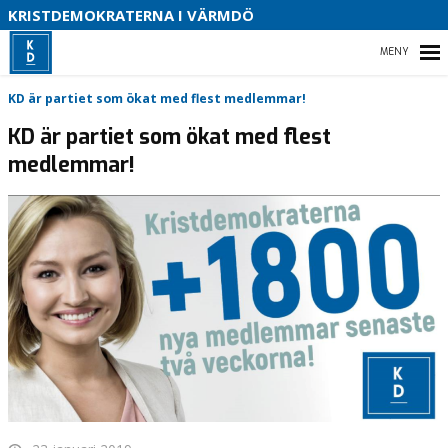
S
KRISTDEMOKRATERNA I VÄRMDÖ
HEM
KD är partiet som ökat med flest medlemmar!
O
KD är partiet som ökat med flest
B
medlemmar!
VALET 2026
VÅRA FÖRTROENDEVALDA
CENTRALA POLITIKOMRÅDEN PÅ RIKSPLANET