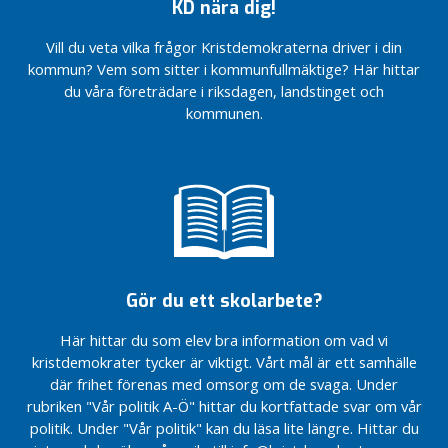
KD nära dig!
på
Nej till nya
ekonomi
hållbar
Debatt i Mitt-i:
Skurubron
planer på
och
MP:s elbilszon är en
Vill du veta vilka frågor Kristdemokraterna driver i din
Horstensleden
Värmdö
kvalitativ
spark mot
kommun? Vem som sitter i kommunfullmäktige? Här hittar
erbjuder
hemtjänst
kranskommunernas
Välkommen
du våra företrädare i riksdagen, landstinget och
flyktninger
invånare
på EU-
kommunen.
från Ukraina
valdebatt
Jakob
boendeplatser
13 maj
Forssmed
kl.18-20
Vi skapar
medverkar
hållbar
på vårt
Mindre
och
årsmöte!
än 50
kvalitativ
dagar
Välkommen
hemtjänst
kvar
på
till
Nya lokaler för
årsmöte!
EU-
dagverksamheten
Gör du ett skolarbete?
Hon vill
valet!
vara
Här hittar du som elev bra information om vad vi
Fantastiska
äldres
opinionssiffror för
kristdemokrater tycker är viktigt. Vårt mål är ett samhälle
röst i
Kristdemokraterna!
politiken
där frihet förenas med omsorg om de svaga. Under
rubriken "Vår politik A-Ö" hittar du kortfattade svar om vår
Välkommen
Han ogillar
politik. Under "Vår politik" kan du läsa lite längre. Hittar du
på
kommunalt