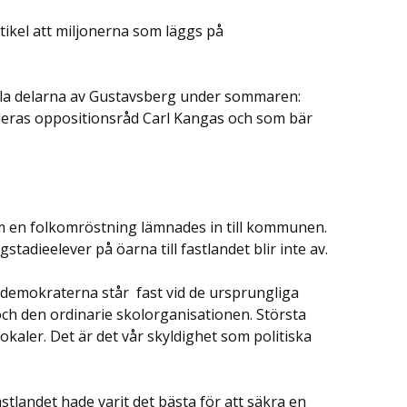
tikel att miljonerna som läggs på
rala delarna av Gustavsberg under sommaren:
deras ­oppositionsråd Carl Kangas och som bär
m en folkomröstning lämnades in till kommunen.
adie­elever på ­öarna till fastlandet blir inte av.
istdemokraterna står fast vid de ursprungliga
ch den ordinarie skol­organisationen. ­Största
lokaler. Det är det vår skyldighet som politiska
tlandet hade ­varit det bästa för att säkra en