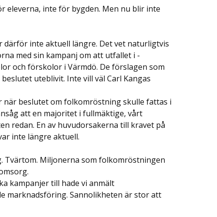
ör eleverna, inte för bygden. Men nu blir inte
rför inte aktuell längre. Det vet naturligtvis
na med sin kampanj om att utfallet i ­
lor och förskolor i Värmdö. De förslagen som
slutet uteblivit. Inte vill väl Carl Kangas
 när beslutet om folkomröstning skulle fattas i
ansåg att en majoritet i fullmäktige, vårt
n redan. En av huvud­orsakerna till kravet på
 inte längre aktuell.
ng. Tvärtom. Miljonerna som folkomröstningen
eomsorg.
ka kampanjer till hade vi anmält
e marknadsföring. Sannolikheten är stor att