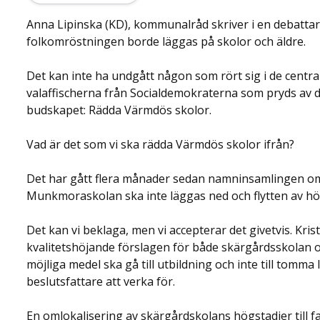
Anna Lipinska (KD), kommunalråd skriver i en debattar
folkomröstningen borde läggas på skolor och äldre.
Det kan inte ha undgått någon som rört sig i de cent
valaffischerna från Socialdemokraterna som pryds av 
budskapet: Rädda Värmdös skolor.
Vad är det som vi ska rädda Värmdös skolor ifrån?
Det har gått flera ­månader sedan namn­insamlingen o
Munk­moraskolan ska inte läggas ned och flytten av högst
Det kan vi beklaga, men vi accepterar det ­givetvis. Kr
kvalitetshöjande ­förslagen för både ­skärgårdsskolan o
möjliga medel ska gå till utbildning och inte till tomma 
beslutsfattare att verka för.
En omlokalisering av skärgårdskolans högstadier till fas