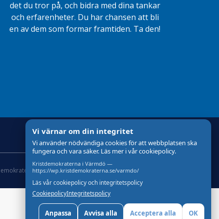
det du tror på, och bidra med dina tankar
och erfarenheter. Du har chansen att bli
en av dem som formar framtiden. Ta den!
Vi värnar om din integritet
Vi använder nödvändiga cookies för att webbplatsen ska
fungera och vara säker. Läs mer i vår cookiepolicy.
Kristdemokraterna i Värmdö —
demokraterna
Om Cookies
Skapad med
av wasabiweb
https://wp.kristdemokraterna.se/varmdo/
Läs vår cookiepolicy och integritetspolicy
Cookiepolicy
Integritetspolicy
Anpassa
Avvisa alla
Acceptera alla
OK