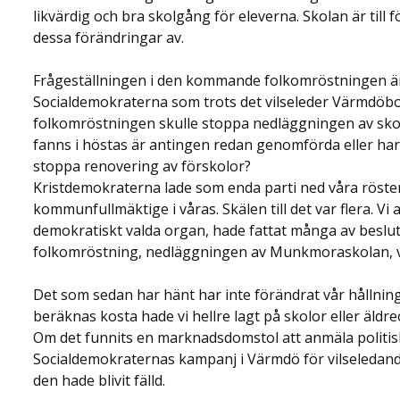
likvärdig och bra skolgång för eleverna. Skolan är till f
dessa förändringar av.
Frågeställningen i den kommande folkomröstningen är dä
Socialdemokraterna som trots det vilseleder Värmdöbor
folkomröstningen skulle stoppa nedläggningen av sko
fanns i höstas är antingen redan genomförda eller har be
stoppa renovering av förskolor?
Kristdemokraterna lade som enda parti ned våra röster
kommunfullmäktige i våras. Skälen till det var flera. Vi 
demokratiskt valda organ, hade fattat många av beslute
folkomröstning, nedläggningen av Munkmoraskolan, var
Det som sedan har hänt har inte förändrat vår hållni
beräknas kosta hade vi hellre lagt på skolor eller äldr
Om det funnits en marknadsdomstol att ­anmäla politis
Socialdemokraternas kampanj i Värmdö för ­vilseledand
den hade blivit fälld.