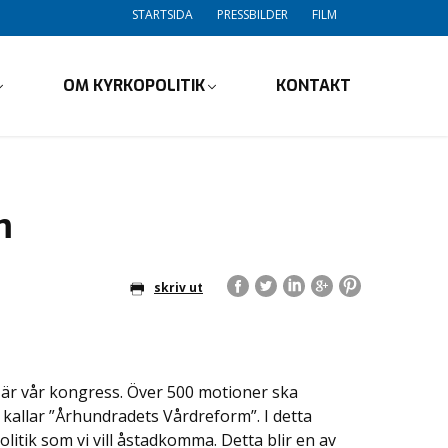
STARTSIDA
PRESSBILDER
FILM
OM KYRKOPOLITIK
KONTAKT
m
skriv ut
t är vår kongress. Över 500 motioner ska
 kallar ”Århundradets Vårdreform”. I detta
itik som vi vill åstadkomma. Detta blir en av