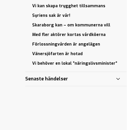
gemenskap
hålls ihop
Vi kan skapa trygghet tillsammans
genom
P-
Följ
relationer
skivor
Syriens sak är vår!
mig
– het
gärna
Skifte av
Skaraborg kan – om kommunerna vill
debatt
på
kulturchef
i
sociala
Med fler aktörer kortas vårdköerna
Skövde
Valrörelsen
medier
Förlossningvården är angelägen
drar igång
Ny
Ordet
bok
Vänersjöfarten är hotad
Inspirerande
är
på
dagar i
fritt
Vi behöver en lokal ”näringslivsminister”
gång
Jönköping
Vision:
Köp
Handbok
alla
Senaste händelser
Svensk
för
ska
Mat
ordförande
kunna
läsa
Välkommen
Video
med i KD!
på
Publiken
Youtube
återvänder
Besök
på
Sprätt
Skövde
iväg