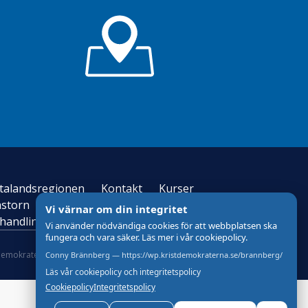
ötalandsregionen
Kontakt
Kurser
astorn
Pedagogen/föreläsaren
Vi värnar om din integritet
 behandling av personuppgifter – GDPR
Vi använder nödvändiga cookies för att webbplatsen ska
fungera och vara säker. Läs mer i vår cookiepolicy.
demokraterna
Om Cookies
Skapad med
av wasabiweb
Conny Brännberg — https://wp.kristdemokraterna.se/brannberg/
Läs vår cookiepolicy och integritetspolicy
Cookiepolicy
Integritetspolicy