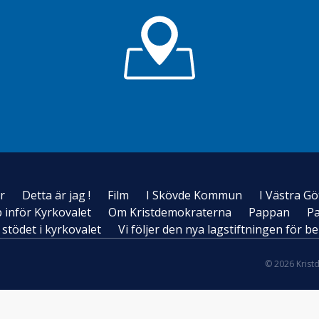
r
Detta är jag !
Film
I Skövde Kommun
I Västra G
inför Kyrkovalet
Om Kristdemokraterna
Pappan
P
 stödet i kyrkovalet
Vi följer den nya lagstiftningen för
© 2026 Krist