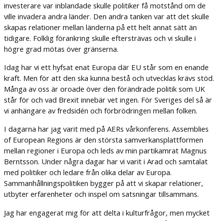
investerare var inblandade skulle politiker få motstånd om de
ville invadera andra länder. Den andra tanken var att det skulle
skapas relationer mellan länderna på ett helt annat sätt än
tidigare. Folklig förankring skulle eftersträvas och vi skulle i
högre grad mötas över gränserna.
Idag har vi ett hyfsat enat Europa där EU står som en enande
kraft. Men för att den ska kunna bestå och utvecklas krävs stöd.
Många av oss är oroade över den förändrade politik som UK
står för och vad Brexit innebär vet ingen. För Sveriges del så är
vi anhängare av fredsidén och förbrödringen mellan folken.
I dagarna har jag varit med på AERs vårkonferens. Assemblies
of European Regions är den största samverkansplattformen
mellan regioner i Europa och leds av min partikamrat Magnus
Berntsson. Under några dagar har vi varit i Arad och samtalat
med politiker och ledare från olika delar av Europa.
Sammanhållningspolitiken bygger på att vi skapar relationer,
utbyter erfarenheter och inspel om satsningar tillsammans.
Jag har engagerat mig för att delta i kulturfrågor, men mycket