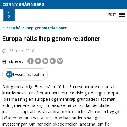
S
CONNY BRÄNNBERG
P
F
HEM
Europa hålls ihop genom relationer
Europa hålls ihop genom relationer
23 mars 2018
DETTA ÄR JAG !
skriv ut
OM KRISTDEMOKRATERNA
🔊
Lyssna på texten
OM KYRKOPOLITIK
Aldrig mera krig. Fred måste förbli. Så resonerade ett antal
KONTAKT
kristdemokrater efter att ännu ett världskrig ödelagt Europa.
Idéerna kring en europeisk gemenskap grundades i att man
aldrig mer ville ha krig. En av idéerna var att länder skulle
investera kapital hos varandra och kol- och stålunionen byggde
på idén om att man vill inte bomba sönder sina egna
investeringar. Om handeln ökade mellan länderna, om fler