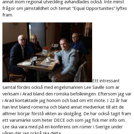
annat inom regional utveckling avhandlades också. Inte minst
frågor om jämställdhet och temat ”Equal Opportunities” lyftes
fram.
Ett intressant
samtal fördes också med engelsmannen Lee Saville som är
verksam i Arad bland den romska befolkningen. Eftersom jag var
i Arad kontaktade jag honom och bad om ett möte. I 22 år har
han levt bland romerna och bland annat medverkat till att de
alltmer börjar förstå vikten av skolgång. De har också tagit fram
ett varumärke som heter DECE och som jag fick mer info om.
Lee ska vara med på en konferens om romer i Sverige under
våren där jag också ska delta.