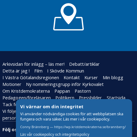
Ordet
Inspirerande
bok
a
är
dagar i
på
d
fritt
Jönköping
gång
e
Vision:
Handbok
Köp
alla
för
P
Svensk
ska
ordförande
u
Mat
kunna
b
Video
Välkommen
läsa
l
på
med i KD!
Publiken
Youtube
i
Besök
återvänder
c
Arkivsidan för inlägg – läs mer!
Debatt/artiklar
på
e
Sprätt
Detta är jag !
Film
I Skövde Kommun
Skövde
iväg
r
I Västra Götalandsregionen
Kontakt
Kurser
Min blogg
Energi
a
Motioner
Ny nomineringsgrupp inför Kyrkovalet
Att
Fridfulla
t
vara
Om Kristdemokraterna
Pappan
Pastorn
helger
en
Pedagogen/föreläsaren
Politikern
Pressbilder
Startsida
Vi
droppe
Tack för stödet i kyrkovalet
Vi värnar om din integritet
behöver
Vi följer den nya lagstiftningen för behandling av
Social
mer
Vi använder nödvändiga cookies för att webbplatsen ska
distansering
personuppgifter – GDPR
vänlighet
fungera och vara säker. Läs mer i vår cookiepolicy.
– ett nytt
Vd är det
Conny Brännberg — https://wp.kristdemokraterna.se/brannberg/
Följ oss:
begrepp
vi ska
Läs vår cookiepolicy och integritetspolicy