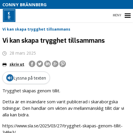
S
CONNY BRÄNNBERG
P
F
HEM
Vi kan skapa trygghet tillsammans
Vi kan skapa trygghet tillsammans
28 mars 2025
DETTA ÄR JAG !
skriv ut
OM KRISTDEMOKRATERNA
🔊
Lyssna på texten
OM KYRKOPOLITIK
Trygghet skapas genom tillit.
KONTAKT
Detta är en insändare som varit publicerad i skaraborgska
tidningar. Den handlar om vikten av mellanmänsklig tillit där vi
alla kan bidra.
https://www.sla.se/2025/03/27/trygghet-skapas-genom-tillit-
348e3/