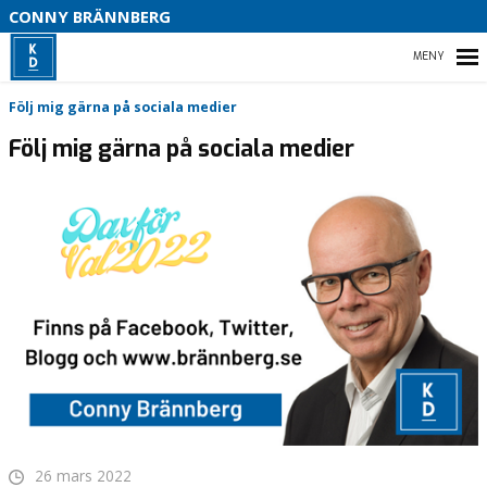
S
CONNY BRÄNNBERG
P
F
HEM
Följ mig gärna på sociala medier
Följ mig gärna på sociala medier
DETTA ÄR JAG !
OM KRISTDEMOKRATERNA
OM KYRKOPOLITIK
KONTAKT
26 mars 2022