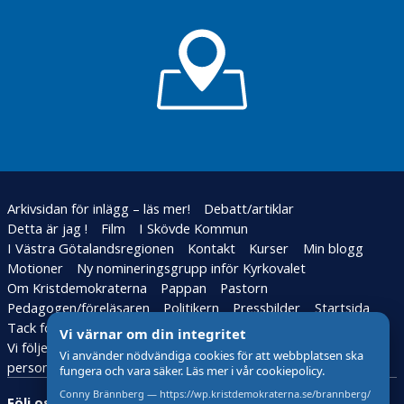
drar igång
r
Med fler
Ordet
Inspirerande
a
aktörer
är
dagar i
d
kortas
fritt
Jönköping
e
vårdköerna
Vision:
Handbok
Förlossningvården
alla
för
P
är angelägen
ska
ordförande
u
kunna
Vänersjöfarten
b
Video
läsa
är hotad
l
på
Publiken
Youtube
Vi behöver en lokal
i
återvänder
”näringslivsminister”
c
Arkivsidan för inlägg – läs mer!
Debatt/artiklar
e
Sprätt
Detta är jag !
Film
I Skövde Kommun
iväg
r
I Västra Götalandsregionen
Kontakt
Kurser
Min blogg
a
Motioner
Ny nomineringsgrupp inför Kyrkovalet
Att
t
vara
Om Kristdemokraterna
Pappan
Pastorn
en
Pedagogen/föreläsaren
Politikern
Pressbilder
Startsida
S
droppe
Tack för stödet i kyrkovalet
Vi värnar om din integritet
e
Vi följer den nya lagstiftningen för behandling av
Social
Vi använder nödvändiga cookies för att webbplatsen ska
n
distansering
personuppgifter – GDPR
fungera och vara säker. Läs mer i vår cookiepolicy.
a
– ett nytt
Conny Brännberg — https://wp.kristdemokraterna.se/brannberg/
s
Följ oss:
begrepp