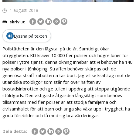
1 augusti 2018
skriv ut
🔊
Lyssna på texten
Polistätheten är den lägsta på tio år. Samtidigt ökar
otryggheten. KD kräver 10 000 fler poliser och högre löner för
poliser i yttre tjänst, denna ökning innebär att vi behöver ha 140
nya poliser i Jönköping. Straffen behöver skärpas och de
generösa straff-rabatterna tas bort. Jag vill se krafttag mot de
utländska stöldligor som står för över hälften av
bostadsinbrotten och ge tullen i uppdrag att stoppa utgående
stöldgods. Den viktigaste åtgärden långsiktigt som behövs
tillsammans med fler poliser är att stödja familjerna och
civilsamhället för att barn och unga ska växa upp i trygghet, ha
goda förebilder och få med sig bra värderingar.
Dela detta: