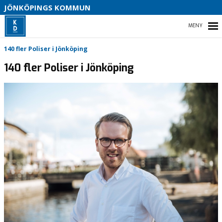
JÖNKÖPINGS KOMMUN

HEM
140 fler Poliser i Jönköping
140 fler Poliser i Jönköping
BLI MEDLEM
VAL 2026
VÅRT PARTI
KOMMUNPOLITIK