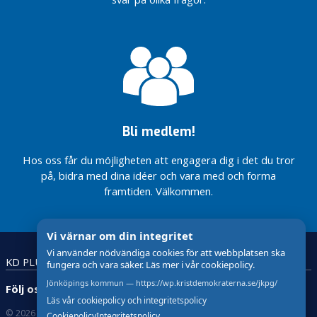
bättre än
Sverige
INFÖRS
KD lovar
NU SKA
mikromat
Fler
storsatsning på
BUTIKER
SVERIGE
Norra Kärr
viktiga
förlossningsvården
FÅ
SKA GÅ
kräver
reformer
PORTA
MED I
ansvarstagande
på plats
TJUVAR!
NATO
prövning – inte
från den
FAMILJEN
DET BEHÖVS
förhastade
1 juli
YTTERLIGARE
beslut
Alf Svensson:
Norra Kärr
RESURSER
Människovärdet
Bli medlem!
Är du mer
kräver
TILL
har inget pris
kristdemokrat
ansvarstagande
FÖRSVARET
än du tror?
prövning – inte
Hos oss får du möjligheten att engagera dig i det du tror
Barn i Sverige är
förhastade
på, bidra med dina idéer och vara med och forma
Vi fortsätter
rädda för
beslut
framtiden. Välkommen.
kämpa för
skottlossningar
en
Är du mer
äldreomsorg
kristdemokrat
som håller
Vi värnar om din integritet
än du tror?
Vi använder nödvändiga cookies för att webbplatsen ska
Vi säger nej till
Vi fortsätter
KD PLUS
Lättläst
Teckenspråk
fungera och vara säker. Läs mer i vår cookiepolicy.
återkommande
kämpa för
budgetöverraskningar
en
Jönköpings kommun — https://wp.kristdemokraterna.se/jkpg/
Följ oss:
äldreomsorg
Läs vår cookiepolicy och integritetspolicy
Vi vill se
som håller
© 2026 Kristdemokraterna
Om Cookies
handling
Cookiepolicy
Integritetspolicy