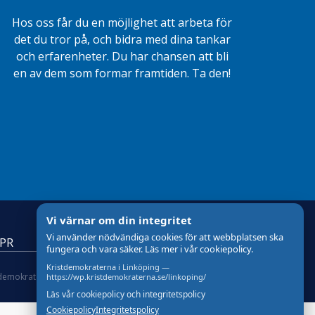
Hos oss får du en möjlighet att arbeta för
det du tror på, och bidra med dina tankar
och erfarenheter. Du har chansen att bli
en av dem som formar framtiden. Ta den!
Vi värnar om din integritet
Vi använder nödvändiga cookies för att webbplatsen ska
DPR
fungera och vara säker. Läs mer i vår cookiepolicy.
Kristdemokraterna i Linköping —
tdemokraterna
om Cookies
Skapad med
av wasabiweb
https://wp.kristdemokraterna.se/linkoping/
Läs vår cookiepolicy och integritetspolicy
Cookiepolicy
Integritetspolicy