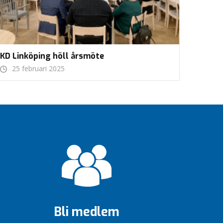
KD Linköping höll årsmöte
25 februari 2025
Bli medlem