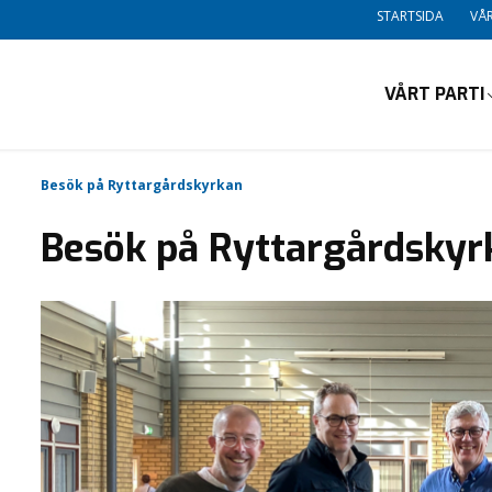
STARTSIDA
VÅR
VÅRT PARTI
Besök på Ryttargårdskyrkan
Besök på Ryttargårdskyr