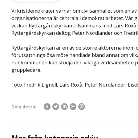
Vi kristdemokrater värnar om civilsamhället som en av 
organisationerna är centrala i demokratiarbetet. Vår g
veckan Ryttargårdskyrkan tillsammans med Lars Roxå 
Ryttargårdskyrkan deltog Peter Nordlander och Fredrik
Ryttargårdskyrkan är en av de större aktörerna inom 
förutsättningslösa möte handlade bland annat om vil
hur kommunen kan stödja den viktiga verksamheten på b
gruppledare.
Foto: Fredrik Lignell, Lars Roxå, Peter Nordlander, Li
Dela detta: