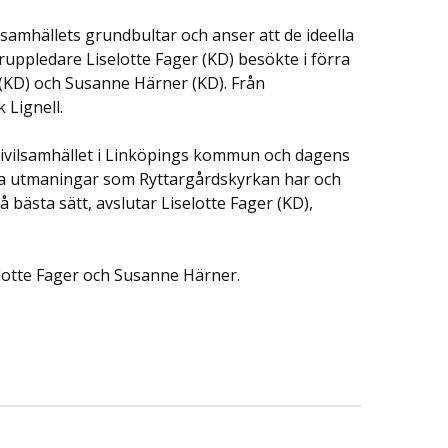
samhällets grundbultar och anser att de ideella
ruppledare Liselotte Fager (KD) besökte i förra
(KD) och Susanne Härner (KD). Från
 Lignell.
civilsamhället i Linköpings kommun och dagens
ka utmaningar som Ryttargårdskyrkan har och
ästa sätt, avslutar Liselotte Fager (KD),
selotte Fager och Susanne Härner.