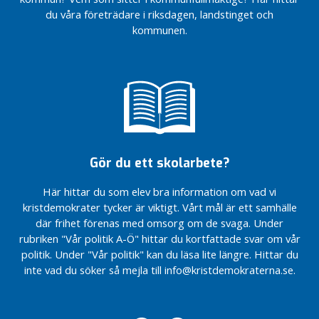
s
du våra företrädare i riksdagen, landstinget och
t
kommunen.
y
r
v
i
O
x
e
l
Gör du ett skolarbete?
ö
s
Här hittar du som elev bra information om vad vi
u
kristdemokrater tycker är viktigt. Vårt mål är ett samhälle
n
där frihet förenas med omsorg om de svaga. Under
d
rubriken "Vår politik A-Ö" hittar du kortfattade svar om vår
politik. Under "Vår politik" kan du läsa lite längre. Hittar du
S
inte vad du söker så mejla till info@kristdemokraterna.se.
n
y
g
g