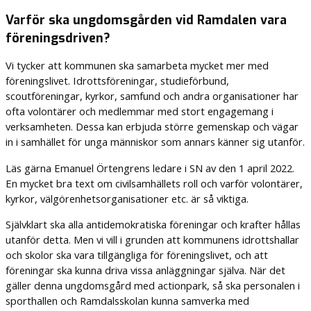
Varför ska ungdomsgården vid Ramdalen vara
föreningsdriven?
Vi tycker att kommunen ska samarbeta mycket mer med
föreningslivet. Idrottsföreningar, studieförbund,
scoutföreningar, kyrkor, samfund och andra organisationer har
ofta volontärer och medlemmar med stort engagemang i
verksamheten. Dessa kan erbjuda större gemenskap och vägar
in i samhället för unga människor som annars känner sig utanför.
Läs gärna Emanuel Örtengrens ledare i SN av den 1 april 2022.
En mycket bra text om civilsamhällets roll och varför volontärer,
kyrkor, välgörenhetsorganisationer etc. är så viktiga.
Självklart ska alla antidemokratiska föreningar och krafter hållas
utanför detta. Men vi vill i grunden att kommunens idrottshallar
och skolor ska vara tillgängliga för föreningslivet, och att
föreningar ska kunna driva vissa anläggningar själva. När det
gäller denna ungdomsgård med actionpark, så ska personalen i
sporthallen och Ramdalsskolan kunna samverka med