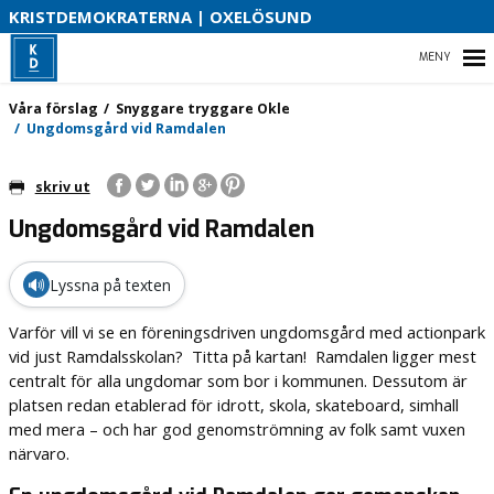
S
KRISTDEMOKRATERNA | OXELÖSUND
HEM
Våra förslag
Snyggare tryggare Okle
Ungdomsgård vid Ramdalen
skriv ut
VÅRA FÖRSLAG
Ungdomsgård vid Ramdalen
VÅR PARTIAVDELNING
🔊
Lyssna på texten
Varför vill vi se en föreningsdriven ungdomsgård med actionpark
vid just Ramdalsskolan? Titta på kartan! Ramdalen ligger mest
centralt för alla ungdomar som bor i kommunen. Dessutom är
platsen redan etablerad för idrott, skola, skateboard, simhall
med mera – och har god genomströmning av folk samt vuxen
närvaro.