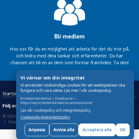
a
r
e
t
r
Bli medlem
y
g
Hos oss får du en möjlighet att arbeta för det du tror på,
g
och bidra med dina tankar och erfarenheter. Du har
a
chansen att bli en av dem som formar framtiden. Ta den!
r
e
Vi värnar om din integritet
O
Vi använder nödvändiga cookies för att webbplatsen ska
k
fungera och vara säker. Läs mer i vår cookiepolicy.
Startsida
Kristdemokraterna
Kontakta oss
l
Kristdemokraterna | Oxelösund —
e
https://wp.kristdemokraterna.se/oxelosund/
Följ oss:
Läs vår cookiepolicy och integritetspolicy
Fritidspeng
© 2026 Kristdemokraterna
Om Cookies
Cookiepolicy
Integritetspolicy
till varje
Skapad med
av wasabiweb
elev i åk 2-
Anpassa
Avvisa alla
Acceptera alla
OK
9