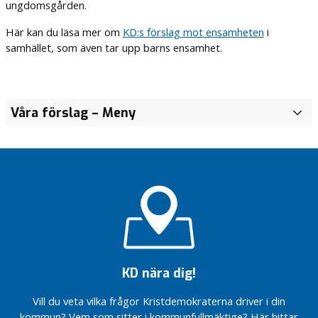
ungdomsgården.
Här kan du läsa mer om
KD:s förslag mot ensamheten
i
samhället, som även tar upp barns ensamhet.
Våra förslag
– Meny
H
j
ä
r
t
l
a
n
d
e
t
KD nära dig!
S
Vill du veta vilka frågor Kristdemokraterna driver i din
å
kommun? Vem som sitter i kommunfullmäktige? Här hittar