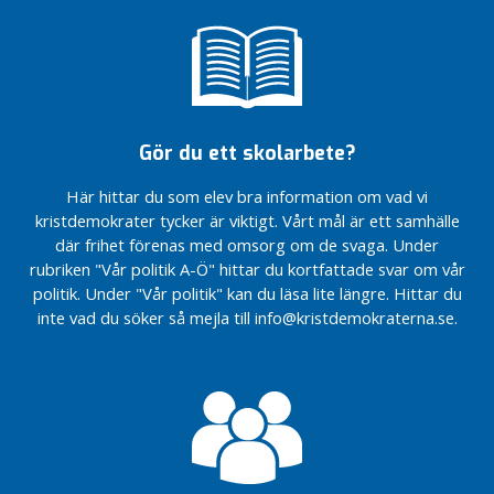
v
i
O
x
e
l
Gör du ett skolarbete?
ö
s
Här hittar du som elev bra information om vad vi
u
kristdemokrater tycker är viktigt. Vårt mål är ett samhälle
n
där frihet förenas med omsorg om de svaga. Under
d
rubriken "Vår politik A-Ö" hittar du kortfattade svar om vår
politik. Under "Vår politik" kan du läsa lite längre. Hittar du
S
inte vad du söker så mejla till info@kristdemokraterna.se.
n
y
g
g
a
r
e
t