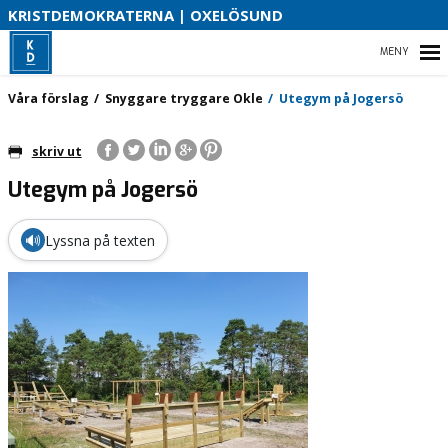
S
KRISTDEMOKRATERNA | OXELÖSUND
HEM
Våra förslag
Snyggare tryggare Okle
Utegym på Jogersö
skriv ut
Utegym på Jogersö
VÅRA FÖRSLAG
VÅR PARTIAVDELNING
🔊
Lyssna på texten