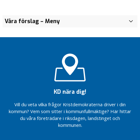
Våra förslag
– Meny
H
j
ä
r
t
l
a
n
d
e
t
KD nära dig!
S
Vill du veta vilka frågor Kristdemokraterna driver i din
å
kommun? Vem som sitter i kommunfullmäktige? Här hittar
s
du våra företrädare i riksdagen, landstinget och
t
kommunen.
y
r