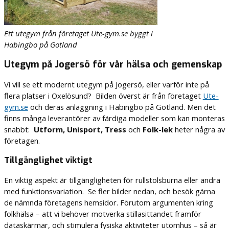
Ett utegym från företaget Ute-gym.se byggt i
Habingbo på Gotland
Utegym på Jogersö för vår hälsa och gemenskap
Vi vill se ett modernt utegym på Jogersö, eller varför inte på
flera platser i Oxelösund? Bilden överst är från företaget
Ute-
gym.se
och deras anläggning i Habingbo på Gotland. Men det
finns många leverantörer av färdiga modeller som kan monteras
snabbt:
Utform, Unisport, Tress
och
Folk-lek
heter några av
företagen.
Tillgänglighet viktigt
En viktig aspekt är tillgängligheten för rullstolsburna eller andra
med funktionsvariation. Se fler bilder nedan, och besök gärna
de nämnda företagens hemsidor. Förutom argumenten kring
folkhälsa – att vi behöver motverka stillasittandet framför
dataskärmar, och stimulera fysiska aktiviteter utomhus – så är