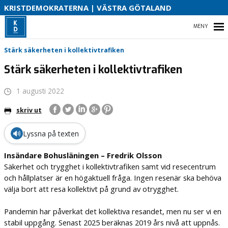
V
KRISTDEMOKRATERNA | VÄSTRA GÖTALAND
2
HEM
Stärk säkerheten i kollektivtrafiken
Stärk säkerheten i kollektivtrafiken
1 augusti 2022
VAL 2026
skriv ut
OM OSS
🔊
Lyssna på texten
PRESSMEDDELANDEN
Insändare Bohusläningen – Fredrik Olsson
Säkerhet och trygghet i kollektivtrafiken samt vid resecentrum
och hållplatser är en högaktuell fråga. Ingen resenär ska behöva
välja bort att resa kollektivt på grund av otrygghet.
Pandemin har påverkat det kollektiva resandet, men nu ser vi en
stabil uppgång. Senast 2025 beräknas 2019 års nivå att uppnås.