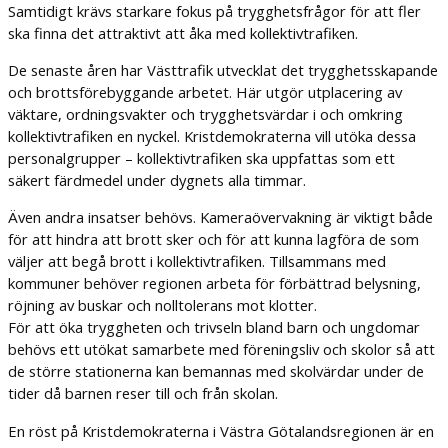
Samtidigt krävs starkare fokus på trygghetsfrågor för att fler
ska finna det attraktivt att åka med kollektivtrafiken.
De senaste åren har Västtrafik utvecklat det trygghetsskapande
och brottsförebyggande arbetet. Här utgör utplacering av
väktare, ordningsvakter och trygghetsvärdar i och omkring
kollektivtrafiken en nyckel. Kristdemokraterna vill utöka dessa
personalgrupper – kollektivtrafiken ska uppfattas som ett
säkert färdmedel under dygnets alla timmar.
Även andra insatser behövs. Kameraövervakning är viktigt både
för att hindra att brott sker och för att kunna lagföra de som
väljer att begå brott i kollektivtrafiken. Tillsammans med
kommuner behöver regionen arbeta för förbättrad belysning,
röjning av buskar och nolltolerans mot klotter.
För att öka tryggheten och trivseln bland barn och ungdomar
behövs ett utökat samarbete med föreningsliv och skolor så att
de större stationerna kan bemannas med skolvärdar under de
tider då barnen reser till och från skolan.
En röst på Kristdemokraterna i Västra Götalandsregionen är en