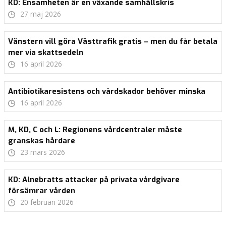
KD: Ensamheten är en växande samhällskris
27 maj 2026
Vänstern vill göra Västtrafik gratis – men du får betala
mer via skattsedeln
16 april 2026
Antibiotikaresistens och vårdskador behöver minska
16 april 2026
M, KD, C och L: Regionens vårdcentraler måste
granskas hårdare
23 mars 2026
KD: Alnebratts attacker på privata vårdgivare
försämrar vården
20 februari 2026