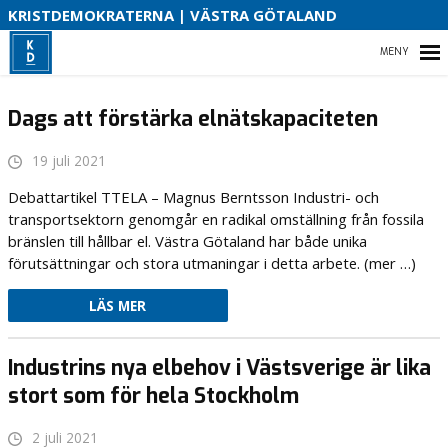
V
KRISTDEMOKRATERNA | VÄSTRA GÖTALAND
2
HEM
Dags att förstärka elnätskapaciteten
19 juli 2021
VAL 2026
Debattartikel TTELA – Magnus Berntsson Industri- och
transportsektorn genomgår en radikal omställning från fossila
OM OSS
bränslen till hållbar el. Västra Götaland har både unika
förutsättningar och stora utmaningar i detta arbete. (mer …)
PRESSMEDDELANDEN
LÄS MER
Industrins nya elbehov i Västsverige är lika
stort som för hela Stockholm
2 juli 2021