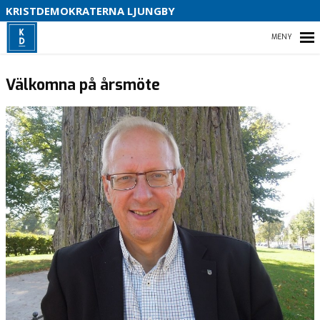
KRISTDEMOKRATERNA LJUNGBY
HEM
Välkomna på årsmöte
B
KRISTDEMOKRATERNA I LJUNGBY
VÅR POLITIK
KOMMUNLISTAN 2026