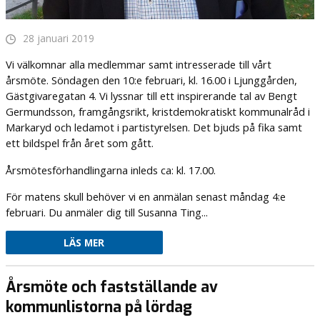
28 januari 2019
Vi välkomnar alla medlemmar samt intresserade till vårt
årsmöte. Söndagen den 10:e februari, kl. 16.00 i Ljunggården,
Gästgivaregatan 4. Vi lyssnar till ett inspirerande tal av Bengt
Germundsson, framgångsrikt, kristdemokratiskt kommunalråd i
Markaryd och ledamot i partistyrelsen. Det bjuds på fika samt
ett bildspel från året som gått.
Årsmötesförhandlingarna inleds ca: kl. 17.00.
För matens skull behöver vi en anmälan senast måndag 4:e
februari. Du anmäler dig till Susanna Ting...
LÄS MER
Årsmöte och fastställande av
kommunlistorna på lördag