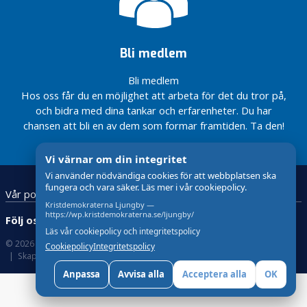
toppar
vindkraftsplaner
på
Ingvar
Reportage om
landstingslista
Reservation
i Ljungby
julkonsert!
Palm
Susanna
2014
angående
kommun
har
Tingbratt i
arenabolag
Lars
Bli medlem
De nya
avlidit
dagens
Adaktusson
LSS-
Smålänningen
inleder
Bli medlem
reglerna
valåret i
Hos oss får du en möjlighet att arbeta för det du tror på,
tvingar
Växjö
och bidra med dina tankar och erfarenheter. Du har
Mats
Möt oss på
chansen att bli en av dem som formar framtiden. Ta den!
att
Ljungbydagarna
lägga
Kallelse
sig kl
Vi värnar om din integritet
till
18.00
Vi använder nödvändiga cookies för att webbplatsen ska
årsmöte
fungera och vara säker. Läs mer i vår cookiepolicy.
Vår politik
Kristdemokraterna
Kristdemokraterna Ljungby —
på
https://wp.kristdemokraterna.se/ljungby/
Följ oss:
Ljungbydagarnas
Läs vår cookiepolicy och integritetspolicy
partigata
© 2026 Kristdemokraterna
Om Cookies
Cookiepolicy
Integritetspolicy
Skapad med
av wasabiweb
Välkomna
på
Anpassa
Avvisa alla
Acceptera alla
OK
årsmöte
2016