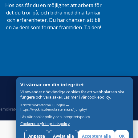
Hos oss får du en möjlighet att arbeta för
det du tror på, och bidra med dina tankar
och erfarenheter. Du har chansen att bli
en av dem som formar framtiden. Ta den!
Vi värnar om din integritet
Vi använder nödvändiga cookies för att webbplatsen ska
fungera och vara säker. Läs mer i vår cookiepolicy.
Kristdemokraterna Ljungby —
demokraterna
Om Cookies
Skapad med
av wasabiweb
https://wp.kristdemokraterna.se/ljungby/
Läs vår cookiepolicy och integritetspolicy
Cookiepolicy
Integritetspolicy
Anpassa
Avvisa alla
Acceptera alla
OK