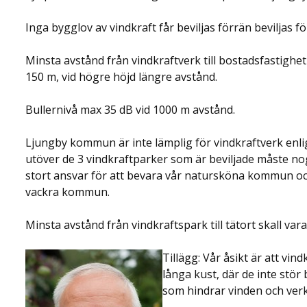
Inga bygglov av vindkraft får beviljas förrän beviljas 
Minsta avstånd från vindkraftverk till bostadsfastighet
150 m, vid högre höjd längre avstånd.
Bullernivå max 35 dB vid 1000 m avstånd.
Ljungby kommun är inte lämplig för vindkraftverk enli
utöver de 3 vindkraftparker som är beviljade måste 
stort ansvar för att bevara vår natursköna kommun och 
vackra kommun.
Minsta avstånd från vindkraftspark till tätort skall vara
Tillägg: Vår åsikt är att vin
långa kust, där de inte stö
som hindrar vinden och verk