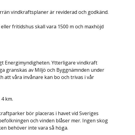
förrän vindkraftsplaner är reviderad och godkänd.
 eller fritidshus skall vara 1500 m och maxhöjd
gt Energimyndigheten. Ytterligare vindkraft
noga granskas av Miljö och Byggnämnden under
att våra invånare kan bo och trivas i vår
 4 km.
dkraftparker bör placeras i havet vid Sveriges
r befolkningen och vinden blåser mer. Ingen skog
en behöver inte vara så höga.