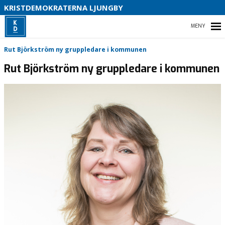
KRISTDEMOKRATERNA LJUNGBY
HEM
Rut Björkström ny gruppledare i kommunen
B
Rut Björkström ny gruppledare i kommunen
KRISTDEMOKRATERNA I LJUNGBY
VÅR POLITIK
KOMMUNLISTAN 2026