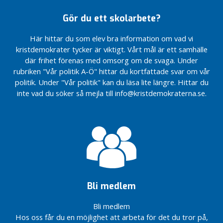
bultar
Kommunfullmäktige
och alla
Rösträkningen
dagens
a
Kristdemokraterna
för
familjer
klar i
kommunfullmäktige
Gör du ett skolarbete?
Stort
r
på
vården
stöd
kommunvalet
tack
Ödesdigert beslut
Ljungbydagarnas
Här hittar du som elev bra information om vad vi
I
Gårdagens
till alla
Välkommen
Ett
på
partigata
kristdemokrater tycker är viktigt. Vårt mål är ett samhälle
debatt om
våra
till vår nya
ogenomtänkt
kommunfullmäktige
n
Välkomna
framtida
väljare!
hemsida!
beslut
idag
där frihet förenas med omsorg om de svaga. Under
f
på
miljö- och
rubriken "Vår politik A-Ö" hittar du kortfattade svar om vår
o
Kristdemokraterna
Rapport
Reservation
årsmöte
energifrågor
politik. Under "Vår politik" kan du läsa lite längre. Hittar du
r
Ljungbys
från
om
2016
inte vad du söker så mejla till info@kristdemokraterna.se.
Öka
Valmanifest 2018
årsmötet
arenabeslut
m
Välkomna till
valfriheten
a
Se och lyssna
KD Ljungby på
Några
Kristdemokraternas
inom
t
på våra
kandidatutbildning
kompletteringar
grötfest!
barnomsorgen
debattinsatser
i Hässleholm
beträffande
i
Skrivelse
under förra
kommunens
o
KD Ljungby
avseende
veckan
budget
n
toppar
vindkraftsplaner
Reportage om
landstingslista
Reservation
KD deltog
i Ljungby
Susanna
2014
angående
i
kommun
Tingbratt i
arenabolag
Bli medlem
kommunal
De nya
dagens
satsning
LSS-
Smålänningen
på hälsa
Bli medlem
reglerna
Hos oss får du en möjlighet att arbeta för det du tror på,
Rut
tvingar