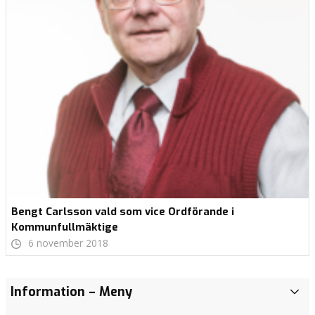
Bengt Carlsson vald som vice Ordförande i
Kommunfullmäktige
6 november 2018
Kristdemokraterna
Välkomna
Öka
KD deltog
Listorna
Rapport
Reservation
Information
– Meny
D
Ljungbys
på
valfriheten
i
inför valet
från
gällande
e