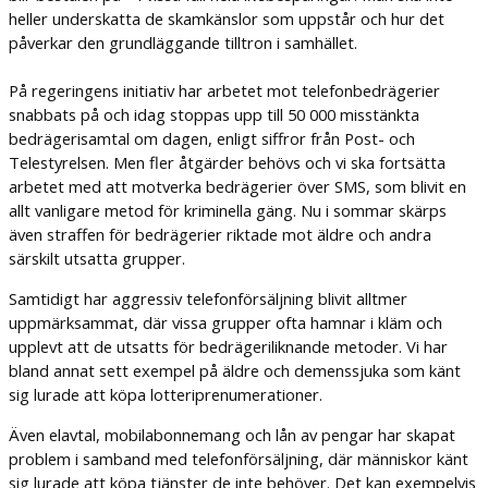
heller underskatta de skamkänslor som uppstår och hur det
påverkar den grundläggande tilltron i samhället.
På regeringens initiativ har arbetet mot telefonbedrägerier
snabbats på och idag stoppas upp till 50 000 misstänkta
bedrägerisamtal om dagen, enligt siffror från Post- och
Telestyrelsen. Men fler åtgärder behövs och vi ska fortsätta
arbetet med att motverka bedrägerier över SMS, som blivit en
allt vanligare metod för kriminella gäng. Nu i sommar skärps
även straffen för bedrägerier riktade mot äldre och andra
särskilt utsatta grupper.
Samtidigt har aggressiv telefonförsäljning blivit alltmer
uppmärksammat, där vissa grupper ofta hamnar i kläm och
upplevt att de utsatts för bedrägeriliknande metoder. Vi har
bland annat sett exempel på äldre och demenssjuka som känt
sig lurade att köpa lotteriprenumerationer.
Även elavtal, mobilabonnemang och lån av pengar har skapat
problem i samband med telefonförsäljning, där människor känt
sig lurade att köpa tjänster de inte behöver. Det kan exempelvis