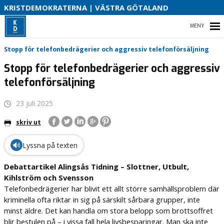
V
KRISTDEMOKRATERNA | VÄSTRA GÖTALAND
2
HEM
Stopp för telefonbedrägerier och aggressiv telefonförsäljning
Stopp för telefonbedrägerier och aggressiv
telefonförsäljning
VAL 2026
23 juli 2025
OM OSS
skriv ut
PRESSMEDDELANDEN
🔊
Lyssna på texten
Debattartikel Alingsås Tidning – Slottner, Utbult,
Kihlström och Svensson
Telefonbedrägerier har blivit ett allt större samhällsproblem där
kriminella ofta riktar in sig på särskilt sårbara grupper, inte
minst äldre. Det kan handla om stora belopp som brottsoffret
blir bestulen på – i vissa fall hela livsbesparingar. Man ska inte