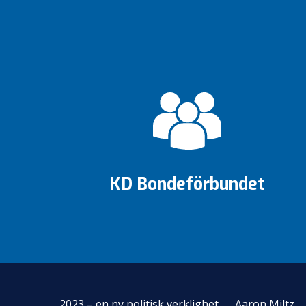
KD Bondeförbundet
2023 – en ny politisk verklighet
Aaron Miltz