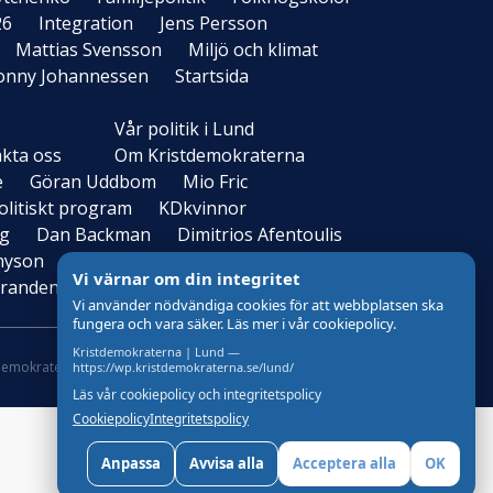
26
Integration
Jens Persson
Mattias Svensson
Miljö och klimat
onny Johannessen
Startsida
Vår politik i Lund
kta oss
Om Kristdemokraterna
e
Göran Uddbom
Mio Fric
itiskt program
KDkvinnor
og
Dan Backman
Dimitrios Afentoulis
nyson
Ljiljana Lipovac
Vi värnar om din integritet
randen har ordet
Årsmöte 2014
Vi använder nödvändiga cookies för att webbplatsen ska
fungera och vara säker. Läs mer i vår cookiepolicy.
Kristdemokraterna | Lund —
demokraterna
Om Cookies
Skapad med
av wasabiweb
https://wp.kristdemokraterna.se/lund/
Läs vår cookiepolicy och integritetspolicy
Cookiepolicy
Integritetspolicy
Anpassa
Avvisa alla
Acceptera alla
OK