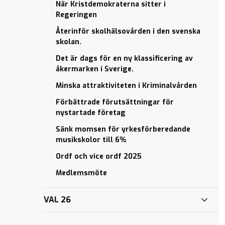
När Kristdemokraterna sitter i
ELIAS
Regeringen
UPPMÄRKSAMMAS
I SDS
Återinför skolhälsovården i den svenska
skolan.
ÖKA
TRYGGHETEN
Det är dags för en ny klassificering av
I CENTRALA
åkermarken i Sverige.
LUND MED
Minska attraktiviteten i Kriminalvården
POLLAR
Förbättrade förutsättningar för
”Från
nystartade företag
revolutionen i
Kairo till
Sänk momsen för yrkesförberedande
svensk
musikskolor till 6%
kristdemokrati”
Ordf och vice ordf 2025
VÅR NYA
UPPFRÄSCHADE
Medlemsmöte
LOKAL
VAL 26
MÖTE MED VÅR
RIKSDAGSLEDAMOT