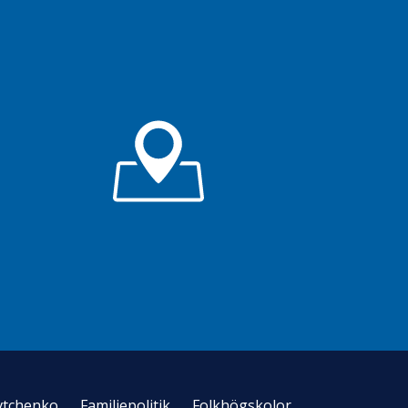
vtchenko
Familjepolitik
Folkhögskolor