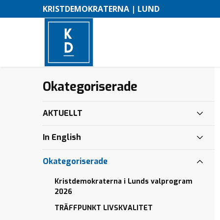
KRISTDEMOKRATERNA | LUND
Företagande
Election
Kommunalt
Okategoriserade
–
programme
handlingsprogram
BYGG
M
EN
Vallista
TUNNEL
KD
AKTUELLT
e
UNDER
Lund
LUND C!
n
In English
”En
y
skelettliknande
Okategoriserade
varelse ska
vanpryda det
Kristdemokraterna i Lunds valprogram
en gång så
2026
funktionella
TRÄFFPUNKT LIVSKVALITET
busstorget”