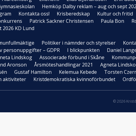
ymnasieskolan
Hemköp Dalby reklam – aug och sept 20
ogram
Kontakta oss!
Krisberedskap
Kultur och fritid
onkurrens
Patrick Sackner Christensen
Paula Bon
R
t 2026 KD Lund
unfullmäktige
Politiker i nämnder och styrelser
Konta
 av personuppgifter – GDPR
I blickpunkten
Daniel Lang
neta Lindskog
Associerade förbund i Skåne
Kommunpol
and Aronson
Årsmöteshandlingar 2021
Agneta Lindsk
sén
Gustaf Hamilton
Kelemua Kebede
Torsten Czer
aktiviteter
Kristdemokratiska kvinnoförbundet
Ordfö
© 2026 Krist