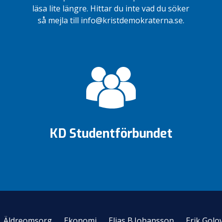
läsa lite längre. Hittar du inte vad du söker
så mejla till info@kristdemokraterna.se.
KD Studentförbundet
Äldreomsorg
Ekonomi
Elias B.Johansson
Erik Golo