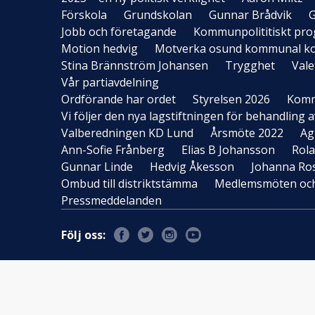
Förskola
Grundskolan
Gunnar Brådvik
G
Jobb och företagande
Kommunpolititiskt pr
Motion hedvig
Motverka osund kommunal k
Stina Brännström Johansen
Trygghet
Vale
Vår partiavdelning
Ordförande har ordet
Styrelsen 2026
Komm
Vi följer den nya lagstiftningen för behandling
Valberedningen KD Lund
Årsmöte 2022
Ag
Ann-Sofie Frånberg
Elias B Johansson
Rol
Gunnar Linde
Hedvig Åkesson
Johanna Ro
Ombud till distriktstämma
Medlemsmöten och 
Pressmeddelanden
Följ oss: