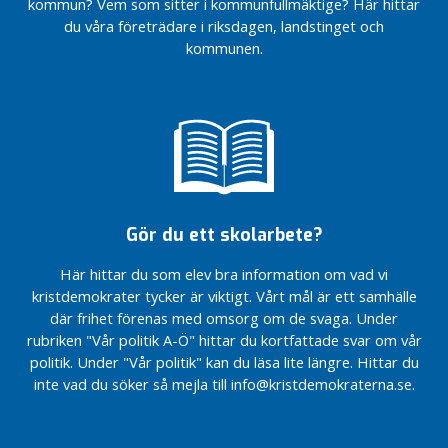
Automatisk
Seniorer
e
kommun? Vem som sitter i kommunfullmäktige? Här hittar
pulskontroll
självklara i
n
du våra företrädare i riksdagen, landstinget och
av seniorer
trygghetsarbetet
d
kommunen.
som
e
besöker
vården
D
e
Hälsosamtal
till alla som
t
fyllt 70 år
b
e
PSA pro-
h
prov
Gör du ett skolarbete?
skall
ö
erbjudas
v
Här hittar du som elev bra information om vad vi
alla män
s
kristdemokrater tycker är viktigt. Vårt mål är ett samhälle
som är
e
50
där frihet förenas med omsorg om de svaga. Under
n
fyllda
rubriken "Vår politik A-Ö" hittar du kortfattade svar om vår
ä
politik. Under "Vår politik" kan du läsa lite längre. Hittar du
Hörseltest
l
inte vad du söker så mejla till info@kristdemokraterna.se.
för alla
d
över 67 år
r
Mammografi
e