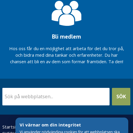
utan övre
k
åldersgräns
o
n
v
e
n
Bli medlem
t
Hos oss får du en möjlighet att arbeta för det du tror på,
i
och bidra med dina tankar och erfarenheter. Du har
o
chansen att bli en av dem som formar framtiden. Ta den!
n
i
F
N
E
SÖK
k
o
n
o
Vi värnar om din integritet
m
Startsida
VÅRD I TID
i
Vi använder nödvändiga cookies för att webbplatsen ska