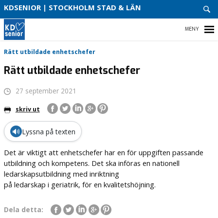
VAD
KDSENIOR | STOCKHOLM STAD & LÄN
VI
STÅR
FÖR!
OM
HEM
Rätt utbildade enhetschefer
OSS
Rätt utbildade enhetschefer
KONT
OSS!
27 september 2021
KONTAKTA OSS!
skriv ut
KDSENIOR RIKS
🔊
Lyssna på texten
VÅR POLITIK
Det är viktigt att enhetschefer har en för uppgiften passande
utbildning och kompetens. Det ska införas en nationell
ledarskapsutbildning med inriktning
på ledarskap i geriatrik, för en kvalitetshöjning.
Dela detta: