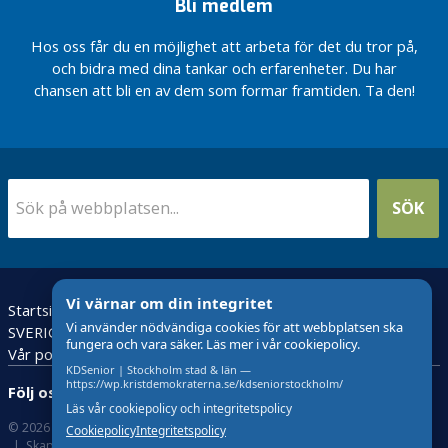
n
Bli medlem
kunskapen
t
om
Hos oss får du en möjlighet att arbeta för det du tror på,
i
gerontologi
och
och bidra med dina tankar och erfarenheter. Du har
o
geriatrik
chansen att bli en av dem som formar framtiden. Ta den!
n
i
Öka
kunskapen
F
om
N
gerontologi
och
E
SÖK
Geriatrik
k
o
n
o
Vi värnar om din integritet
m
Startsida
VÅRD I TID
i
Vi använder nödvändiga cookies för att webbplatsen ska
SVERIGES PENSIONÄRER BEHÖVER EN NY REGERING
fungera och vara säker. Läs mer i vår cookiepolicy.
Vår politik
F
KDSenior | Stockholm stad & län —
https://wp.kristdemokraterna.se/kdseniorstockholm/
r
Följ oss:
i
Läs vår cookiepolicy och integritetspolicy
© 2026 Kristdemokraterna
Om Cookies
s
Cookiepolicy
Integritetspolicy
Skapad med
av wasabiweb