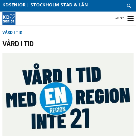
VAD
KDSENIOR | STOCKHOLM STAD & LÄN
VI
STÅR
FÖR!
OM
HEM
VÅRD I TID
OSS
VÅRD I TID
KONT
OSS!
KONTAKTA OSS!
KDSENIOR RIKS
VÅR POLITIK