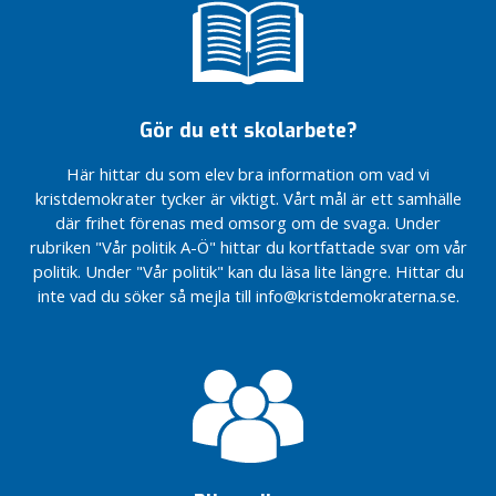
e
Hälsosamtal
att
till alla som
t
anställa
fyllt 70 år
b
läkare
e
PSA pro-
Seniormottagningar
h
prov
i alla kommuner
Gör du ett skolarbete?
skall
ö
Rätt
erbjudas
v
utbildade
Här hittar du som elev bra information om vad vi
alla män
s
enhetschefer
kristdemokrater tycker är viktigt. Vårt mål är ett samhälle
som är
e
50
Kvalitetshöjning
där frihet förenas med omsorg om de svaga. Under
n
fyllda
av
rubriken "Vår politik A-Ö" hittar du kortfattade svar om vår
ä
undersköterskors
politik. Under "Vår politik" kan du läsa lite längre. Hittar du
Hörseltest
l
kompetens och
inte vad du söker så mejla till info@kristdemokraterna.se.
för alla
d
enhetlig
över 67 år
r
utbildning
Mammografi
e
Personlig
utan övre
k
Assistans
åldersgräns
o
även
n
efter 65
v
år
e
Öka