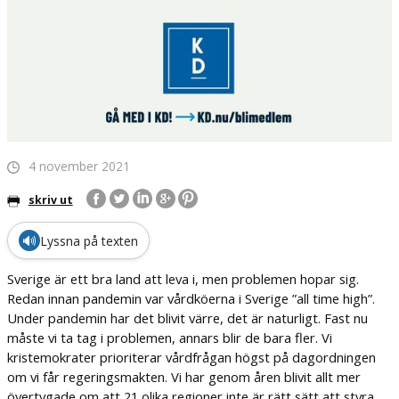
4 november 2021
skriv ut
🔊
Lyssna på texten
Sverige är ett bra land att leva i, men problemen hopar sig.
Redan innan pandemin var vårdköerna i Sverige ”all time high”.
Under pandemin har det blivit värre, det är naturligt. Fast nu
måste vi ta tag i problemen, annars blir de bara fler. Vi
kristemokrater prioriterar vårdfrågan högst på dagordningen
om vi får regeringsmakten. Vi har genom åren blivit allt mer
övertygade om att 21 olika regioner inte är rätt sätt att styra