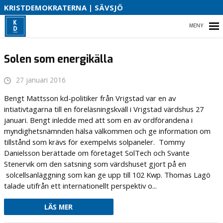
S
KRISTDEMOKRATERNA | SÄVSJÖ
B
HEM
Solen som energikälla
O
27 januari 2016
VAD VI STÅR FÖR!
Bengt Mattsson kd-politiker från Vrigstad var en av
intiativtagarna till en föreläsningskväll i Vrigstad värdshus 27
VÅR PARTIAVDELNING
januari. Bengt inledde med att som en av ordförandena i
myndighetsnämnden hälsa välkommen och ge information om
VAD VILL VI I VÅR KOMMUN
tillstånd som krävs för exempelvis solpaneler. Tommy
Danielsson berättade om företaget SolTech och Svante
Stenervik om den satsning som värdshuset gjort på en
solcellsanläggning som kan ge upp till 102 Kwp. Thomas Lagö
talade utifrån ett internationellt perspektiv o...
LÄS MER