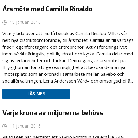
Årsmöte med Camilla Rinaldo
19 januari 2016
Vi är glada över att nu få besök av Camilla Rinaldo Miller, vår
helt nya distriktsordförande, till årsmötet. Camilla är till vardags
frisör, egenföretagare och entreprenör. Aktiv i föreningslivet
inom såväl näringsliv, politik, idrott och kyrka. Camilla delar med
sig av erfarenheter och tankar. Denna gång är årsmötet på
Brygghörnan för att ge oss möjlighet att besöka denna nya
mötesplats som är ordnad i samarbete mellan Sävebo och
socialförvaltningen. Lena Andersson Vård– och omsorgschef ä...
LÄS MER
Varje krona av miljonerna behövs
11 januari 2016
Riksdagen har bestämt att Sävsjö kommun ska erhålla 34.8