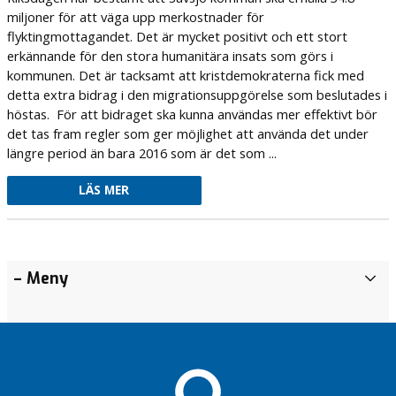
miljoner för att väga upp merkostnader för
flyktingmottagandet. Det är mycket positivt och ett stort
erkännande för den stora humanitära insats som görs i
kommunen. Det är tacksamt att kristdemokraterna fick med
detta extra bidrag i den migrationsuppgörelse som beslutades i
höstas. För att bidraget ska kunna användas mer effektivt bör
det tas fram regler som ger möjlighet att använda det under
längre period än bara 2016 som är det som ...
LÄS MER
Det
Det
Låt
Det
– Meny
Ä
ska
ska
familjer
ska
l
löna
löna
få
löna
d
sig
sig
träffas
sig
r
att
att
att
Nytt
e
arbeta
arbeta
arbeta
nummer
o
!
!
!
av
m