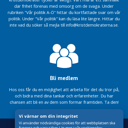
n
Donationsgårdarna
där frihet förenas med omsorg om de svaga. Under
e
rubriken "Vår politik A-Ö" hittar du kortfattade svar om vår
Granbackens Camping
n
är årets
politik. Under "Vår politik" kan du läsa lite längre. Hittar du
Vitsippsprismottagare
I
inte vad du söker så mejla till info@kristdemokraterna.se.
R
e
g
i
o
n
e
n
Bli medlem
i
Hos oss får du en möjlighet att arbeta för det du tror på,
n
och bidra med dina tankar och erfarenheter. Du har
l
chansen att bli en av dem som formar framtiden. Ta den!
ä
g
Vi värnar om din integritet
g
Vi använder nödvändiga cookies för att webbplatsen ska
N
fungera och vara säker. Läs mer i vår cookiepolicy.