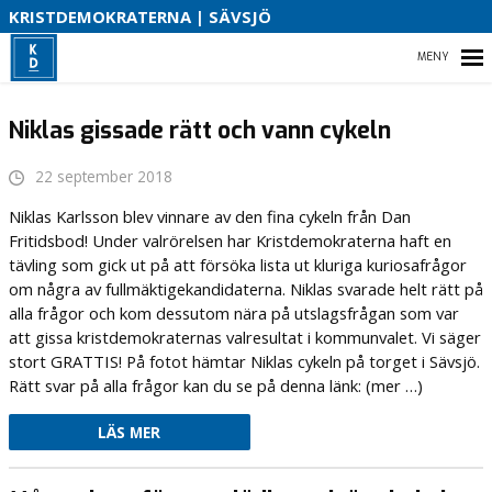
S
KRISTDEMOKRATERNA | SÄVSJÖ
B
HEM
Niklas gissade rätt och vann cykeln
O
22 september 2018
VAD VI STÅR FÖR!
Niklas Karlsson blev vinnare av den fina cykeln från Dan
Fritidsbod! Under valrörelsen har Kristdemokraterna haft en
VÅR PARTIAVDELNING
tävling som gick ut på att försöka lista ut kluriga kuriosafrågor
om några av fullmäktigekandidaterna. Niklas svarade helt rätt på
VAD VILL VI I VÅR KOMMUN
alla frågor och kom dessutom nära på utslagsfrågan som var
att gissa kristdemokraternas valresultat i kommunvalet. Vi säger
stort GRATTIS! På fotot hämtar Niklas cykeln på torget i Sävsjö.
Rätt svar på alla frågor kan du se på denna länk: (mer …)
LÄS MER