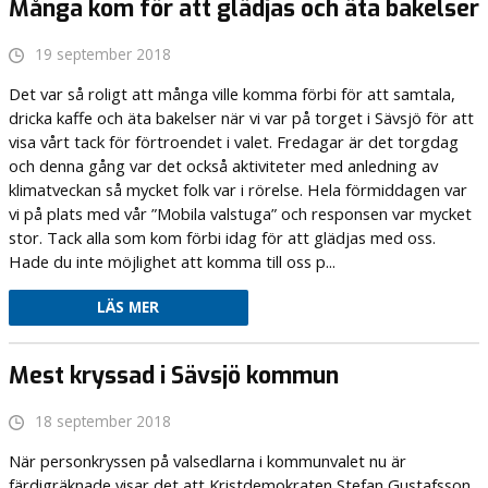
Många kom för att glädjas och äta bakelser
19 september 2018
Det var så roligt att många ville komma förbi för att samtala,
dricka kaffe och äta bakelser när vi var på torget i Sävsjö för att
visa vårt tack för förtroendet i valet. Fredagar är det torgdag
och denna gång var det också aktiviteter med anledning av
klimatveckan så mycket folk var i rörelse. Hela förmiddagen var
vi på plats med vår ”Mobila valstuga” och responsen var mycket
stor. Tack alla som kom förbi idag för att glädjas med oss.
Hade du inte möjlighet att komma till oss p...
LÄS MER
Mest kryssad i Sävsjö kommun
18 september 2018
När personkryssen på valsedlarna i kommunvalet nu är
färdigräknade visar det att Kristdemokraten Stefan Gustafsson