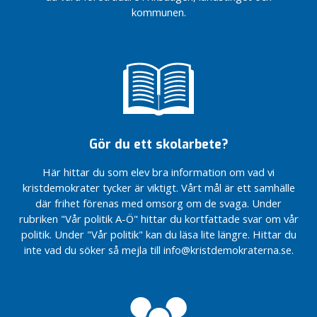
i
Kommunikation
och
och
kommunen.
och kommunval
l
familjer
familjer
på årsmöte
j
e
God jul
r
med
Vitsippa
I
Buss steg mot
K
bra
o
kommunikationer
Gör du ett skolarbete?
m
Höstnummer
m
av Vitsippan
Här hittar du som elev bra information om vad vi
u
Lyckat möte om
kristdemokrater tycker är viktigt. Vårt mål är ett samhälle
n
Donationsgårdarna
där frihet förenas med omsorg om de svaga. Under
e
rubriken "Vår politik A-Ö" hittar du kortfattade svar om vår
Granbackens Camping
n
är årets
politik. Under "Vår politik" kan du läsa lite längre. Hittar du
Vitsippsprismottagare
I
inte vad du söker så mejla till info@kristdemokraterna.se.
R
e
g
i