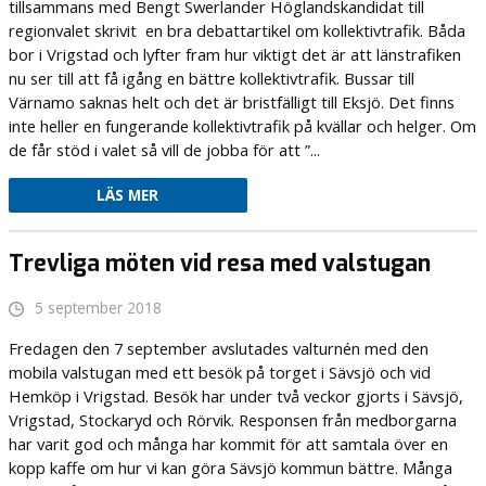
tillsammans med Bengt Swerlander Höglandskandidat till
regionvalet skrivit en bra debattartikel om kollektivtrafik. Båda
bor i Vrigstad och lyfter fram hur viktigt det är att länstrafiken
nu ser till att få igång en bättre kollektivtrafik. Bussar till
Värnamo saknas helt och det är bristfälligt till Eksjö. Det finns
inte heller en fungerande kollektivtrafik på kvällar och helger. Om
de får stöd i valet så vill de jobba för att ”...
LÄS MER
Trevliga möten vid resa med valstugan
5 september 2018
Fredagen den 7 september avslutades valturnén med den
mobila valstugan med ett besök på torget i Sävsjö och vid
Hemköp i Vrigstad. Besök har under två veckor gjorts i Sävsjö,
Vrigstad, Stockaryd och Rörvik. Responsen från medborgarna
har varit god och många har kommit för att samtala över en
kopp kaffe om hur vi kan göra Sävsjö kommun bättre. Många