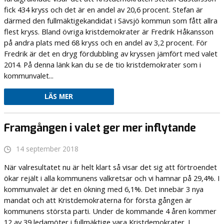
fick 434 kryss och det är en andel av 20,6 procent. Stefan är
därmed den fullmäktigekandidat i Sävsjö kommun som fått allra
flest kryss. Bland övriga kristdemokrater är Fredrik Håkansson
på andra plats med 68 kryss och en andel av 3,2 procent. För
Fredrik är det en dryg fördubbling av kryssen jämfört med valet
2014. På denna länk kan du se de tio kristdemokrater som i
kommunvalet...
LÄS MER
Framgången i valet ger mer inflytande
14 september 2018
När valresultatet nu är helt klart så visar det sig att förtroendet
ökar rejält i alla kommunens valkretsar och vi hamnar på 29,4%. I
kommunvalet är det en ökning med 6,1%. Det innebär 3 nya
mandat och att Kristdemokraterna för första gången är
kommunens största parti. Under de kommande 4 åren kommer
12 av 39 ledamöter i fullmäktige vara Kristdemokrater. I