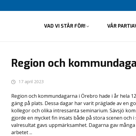
VAD VI STÅR FÖR!
VÅR PARTIA
Region och kommundagar
17 april 2023
Region och kommundagarna i Örebro hade i år hela 1200
gäng på plats. Dessa dagar har varit präglade av en 
kollegor och olika intressanta seminarium. Sävsjö k
gjorde en mycket fin insats både på stora scenen och
valresultat gavs uppmärksamhet. Dagarna gav många int
arbetet ...