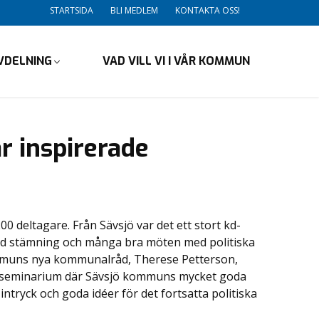
STARTSIDA
BLI MEDLEM
KONTAKTA OSS!
VDELNING
VAD VILL VI I VÅR KOMMUN
 inspirerade
 deltagare. Från Sävsjö var det ett stort kd-
god stämning och många bra möten med politiska
ommuns nya kommunalråd, Therese Petterson,
 i seminarium där Sävsjö kommuns mycket goda
ryck och goda idéer för det fortsatta politiska