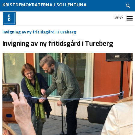
ENGA
KRISTDEMOKRATERNA I SOLLENTUNA
DIG
VITSI
VÅR
HEM
Invigning av ny fritidsgård i Tureberg
PARTI
Invigning av ny fritidsgård i Tureberg
VÅR
POLIT
ENGAGERA DIG
KALENDARIUM
MEDIA
VÅR PARTIAVDELNING
VÅR POLITIK