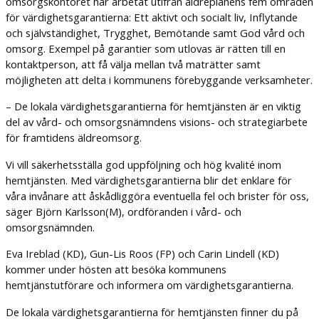
omsorgskontoret har arbetat utifrån äldreplanens fem områden
för värdighetsgarantierna: Ett aktivt och socialt liv, Inflytande
och självständighet, Trygghet, Bemötande samt God vård och
omsorg. Exempel på garantier som utlovas är rätten till en
kontaktperson, att få välja mellan två maträtter samt
möjligheten att delta i kommunens förebyggande verksamheter.
– De lokala värdighetsgarantierna för hemtjänsten är en viktig
del av vård- och omsorgsnämndens visions- och strategiarbete
för framtidens äldreomsorg.
Vi vill säkerhetsställa god uppföljning och hög kvalité inom
hemtjänsten. Med värdighetsgarantierna blir det enklare för
våra invånare att åskådliggöra eventuella fel och brister för oss,
säger Björn Karlsson(M), ordföranden i vård- och
omsorgsnämnden.
Eva Ireblad (KD), Gun-Lis Roos (FP) och Carin Lindell (KD)
kommer under hösten att besöka kommunens
hemtjänstutförare och informera om värdighetsgarantierna.
De lokala värdighetsgarantierna för hemtjänsten finner du på