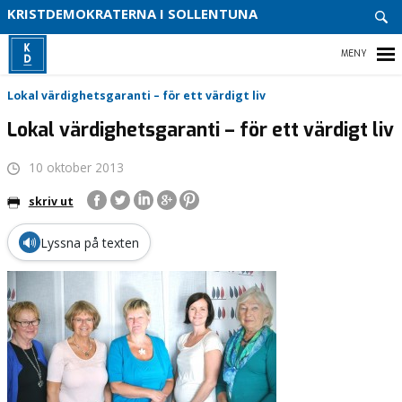
ENGA
KRISTDEMOKRATERNA I SOLLENTUNA
DIG
VITSI
VÅR
HEM
Lokal värdighetsgaranti – för ett värdigt liv
PARTI
Lokal värdighetsgaranti – för ett värdigt liv
VÅR
POLIT
10 oktober 2013
ENGAGERA DIG
skriv ut
KALENDARIUM
🔊
Lyssna på texten
MEDIA
VÅR PARTIAVDELNING
VÅR POLITIK