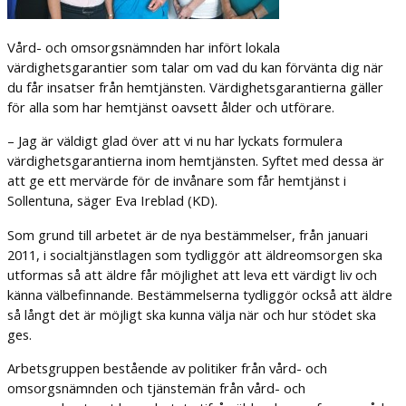
Vård- och omsorgsnämnden har infört lokala
värdighetsgarantier som talar om vad du kan förvänta dig när
du får insatser från hemtjänsten. Värdighetsgarantierna gäller
för alla som har hemtjänst oavsett ålder och utförare.
– Jag är väldigt glad över att vi nu har lyckats formulera
värdighetsgarantierna inom hemtjänsten. Syftet med dessa är
att ge ett mervärde för de invånare som får hemtjänst i
Sollentuna, säger Eva Ireblad (KD).
Som grund till arbetet är de nya bestämmelser, från januari
2011, i socialtjänstlagen som tydliggör att äldreomsorgen ska
utformas så att äldre får möjlighet att leva ett värdigt liv och
känna välbefinnande. Bestämmelserna tydliggör också att äldre
så långt det är möjligt ska kunna välja när och hur stödet ska
ges.
Arbetsgruppen bestående av politiker från vård- och
omsorgsnämnden och tjänstemän från vård- och